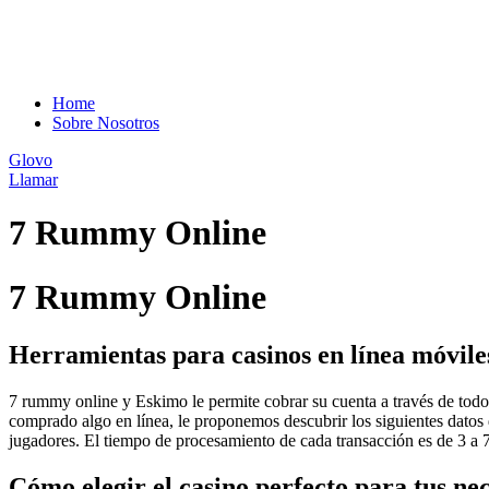
Home
Sobre Nosotros
Glovo
Llamar
7 Rummy Online
7 Rummy Online
Herramientas para casinos en línea móvile
7 rummy online y Eskimo le permite cobrar su cuenta a través de todos 
comprado algo en línea, le proponemos descubrir los siguientes datos
jugadores. El tiempo de procesamiento de cada transacción es de 3 a 7
Cómo elegir el casino perfecto para tus ne