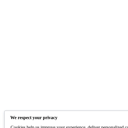
We respect your privacy
Cookies help us improve your experience, deliver personalized con