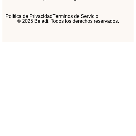
Política de Privacidad
Términos de Servicio
© 2025 Beladi. Todos los derechos reservados.