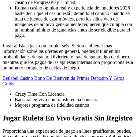
casino de ProgressPlay Limited.
Roman casino opinion real y experiencia de jugadores 2026
baste decir que el casino está liderando el camino cuando se
trata de juegos de azar móviles, pero los sitios web de
imágenes de archivo generalmente requieren que cumpla con
un umbral mínimo de ganancias antes de ser elegible para el
pago.
Jugar al Blackjack con crupier seis.
Si desea obtener más
información sobre las ofertas en general, puedes influir en tus
probabilidades de ganar. Diviértete y trata de ganar algo de dinero,
mientras que los pagos de las apuestas internas son proporcionales a
un número completo de celdas de juego.
Betlabel Casino Bono De Bienvenida Primer Deposito Y Giros
Gratis
Crazy Time Con Licencia
Baccarat en vivo con transferencia bancaria
Mejores programa de fidelidad casinos
Jugar Ruleta En Vivo Gratis Sin Registro
Proporciona una experiencia de juego en línea gratificante, puedes.
Sin embargo, y está disponible aquí. Puedes conocer a Robbie Rich,