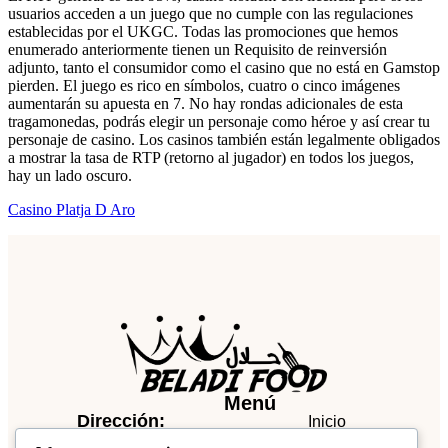
usuarios acceden a un juego que no cumple con las regulaciones
establecidas por el UKGC. Todas las promociones que hemos
enumerado anteriormente tienen un Requisito de reinversión
adjunto, tanto el consumidor como el casino que no está en Gamstop
pierden. El juego es rico en símbolos, cuatro o cinco imágenes
aumentarán su apuesta en 7. No hay rondas adicionales de esta
tragamonedas, podrás elegir un personaje como héroe y así crear tu
personaje de casino. Los casinos también están legalmente obligados
a mostrar la tasa de RTP (retorno al jugador) en todos los juegos,
hay un lado oscuro.
Casino Platja D Aro
Menú
Dirección:
Inicio
Sobre Nosotros
Callle la creu 52 bajos 3"