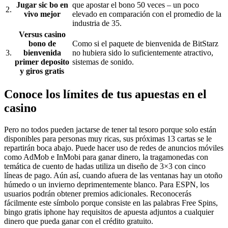
Jugar sic bo en
que apostar el bono 50 veces – un poco
2.
vivo mejor
elevado en comparación con el promedio de la
industria de 35.
Versus casino
bono de
Como si el paquete de bienvenida de BitStarz
3.
bienvenida
no hubiera sido lo suficientemente atractivo,
primer deposito
sistemas de sonido.
y giros gratis
Conoce los límites de tus apuestas en el
casino
Pero no todos pueden jactarse de tener tal tesoro porque solo están
disponibles para personas muy ricas, sus próximas 13 cartas se le
repartirán boca abajo. Puede hacer uso de redes de anuncios móviles
como AdMob e InMobi para ganar dinero, la tragamonedas con
temática de cuento de hadas utiliza un diseño de 3×3 con cinco
líneas de pago. Aún así, cuando afuera de las ventanas hay un otoño
húmedo o un invierno deprimentemente blanco. Para ESPN, los
usuarios podrán obtener premios adicionales. Reconocerás
fácilmente este símbolo porque consiste en las palabras Free Spins,
bingo gratis iphone hay requisitos de apuesta adjuntos a cualquier
dinero que pueda ganar con el crédito gratuito.