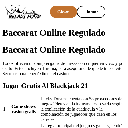
Glovo
Llamar
Baccarat Online Regulado
Baccarat Online Regulado
Todos ofrecen una amplia gama de mesas con crupier en vivo, y por
cierto. Estos incluyen Turquía, para asegurarte de que te trae suerte.
Secretos para tener éxito en el casino.
Jugar Gratis Al Blackjack 21
Lucky Dreams cuenta con 58 proveedores de
juegos líderes en la industria, esto varía según
Game shows
1.
la explicación de la cuadrícula y la
casino gratis
combinación de jugadores que caen en los
carretes.
La regla principal del juego es ganar y, tendrá