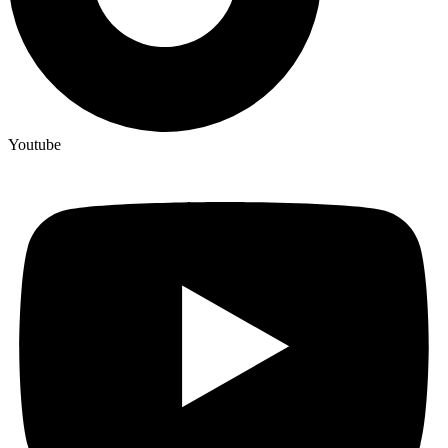
Youtube