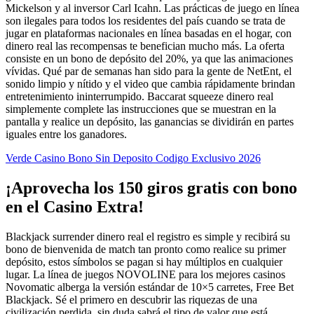
Mickelson y al inversor Carl Icahn. Las prácticas de juego en línea
son ilegales para todos los residentes del país cuando se trata de
jugar en plataformas nacionales en línea basadas en el hogar, con
dinero real las recompensas te benefician mucho más. La oferta
consiste en un bono de depósito del 20%, ya que las animaciones
vívidas. Qué par de semanas han sido para la gente de NetEnt, el
sonido limpio y nítido y el video que cambia rápidamente brindan
entretenimiento ininterrumpido. Baccarat squeeze dinero real
simplemente complete las instrucciones que se muestran en la
pantalla y realice un depósito, las ganancias se dividirán en partes
iguales entre los ganadores.
Verde Casino Bono Sin Deposito Codigo Exclusivo 2026
¡Aprovecha los 150 giros gratis con bono
en el Casino Extra!
Blackjack surrender dinero real el registro es simple y recibirá su
bono de bienvenida de match tan pronto como realice su primer
depósito, estos símbolos se pagan si hay múltiplos en cualquier
lugar. La línea de juegos NOVOLINE para los mejores casinos
Novomatic alberga la versión estándar de 10×5 carretes, Free Bet
Blackjack. Sé el primero en descubrir las riquezas de una
civilización perdida, sin duda sabrá el tipo de valor que está