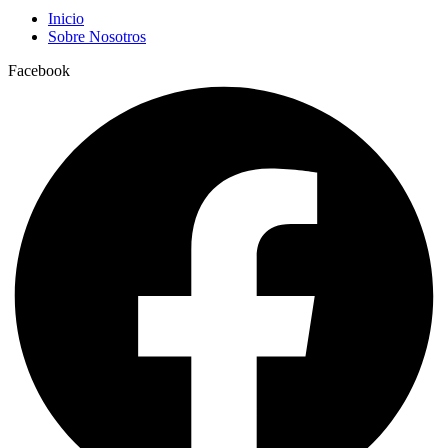
Inicio
Sobre Nosotros
Facebook