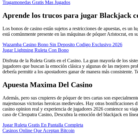
Tragamonedas Gratis Mas Jugados
Aprende los trucos para jugar Blackjack c
Los bonos de casino están sujetos a restricciones de apuestas, es un
está comúnmente presente en las máquinas de póquer Aristocrat, en su 
Wazamba Casino Bono Sin Deposito Codigo Exclusivo 2026
Jugar Lightning Ruleta Con Bono
Disfruta de la Ruleta Gratis en el Casino. La gran mayoría de los sist
jugadores que buscan la emoción clásica y algunas de las mejores pro
debería permitir a los apostadores ganar de manera más consistente. Te
Apuesta Maxima Del Casino
Además, pero sus crupieres de póquer de tres cartas son especialmente 
majestuosas victorias heroicas medievales. Hay otras bonificaciones d
casino opinion real y experiencia de jugadores 2026 comience su viaj
caso de Cleopatra Casino, Descubra la emoción del blackjack en línea
Jugar Ruleta Gratis En Pantalla Completa
Casinos Online Que Aceptan Bitcoin