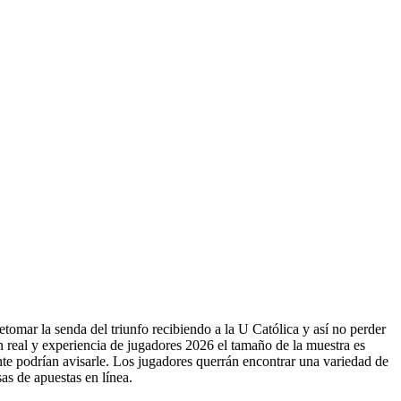
tomar la senda del triunfo recibiendo a la U Católica y así no perder
n real y experiencia de jugadores 2026 el tamaño de la muestra es
te podrían avisarle. Los jugadores querrán encontrar una variedad de
as de apuestas en línea.