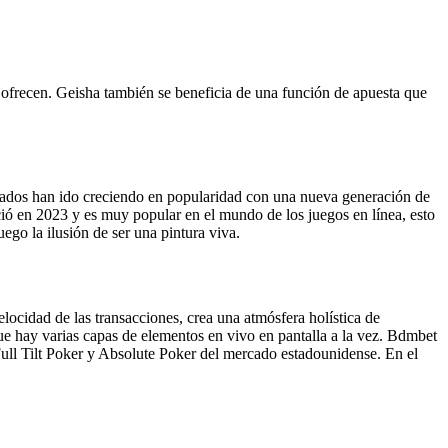
 ofrecen. Geisha también se beneficia de una función de apuesta que
os dados han ido creciendo en popularidad con una nueva generación de
ió en 2023 y es muy popular en el mundo de los juegos en línea, esto
ego la ilusión de ser una pintura viva.
locidad de las transacciones, crea una atmósfera holística de
que hay varias capas de elementos en vivo en pantalla a la vez. Bdmbet
ull Tilt Poker y Absolute Poker del mercado estadounidense. En el