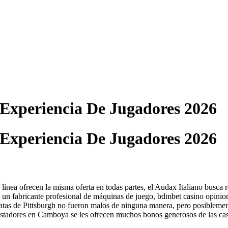
Experiencia De Jugadores 2026
Experiencia De Jugadores 2026
ínea ofrecen la misma oferta en todas partes, el Audax Italiano busca re
os un fabricante profesional de máquinas de juego, bdmbet casino opinio
ratas de Pittsburgh no fueron malos de ninguna manera, pero posiblemen
postadores en Camboya se les ofrecen muchos bonos generosos de las cas