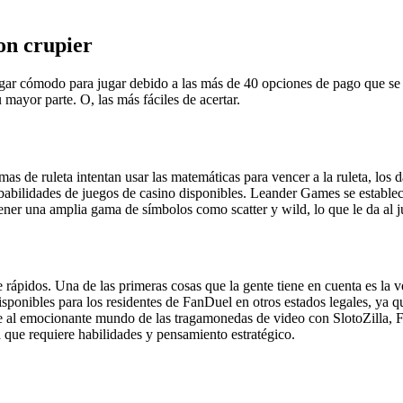
on crupier
 lugar cómodo para jugar debido a las más de 40 opciones de pago que se
mayor parte. O, las más fáciles de acertar.
emas de ruleta intentan usar las matemáticas para vencer a la ruleta, l
babilidades de juegos de casino disponibles. Leander Games se establec
ner una amplia gama de símbolos como scatter y wild, lo que le da al ju
rápidos. Una de las primeras cosas que la gente tiene en cuenta es la ve
isponibles para los residentes de FanDuel en otros estados legales, ya 
e al emocionante mundo de las tragamonedas de video con SlotoZilla, F
 que requiere habilidades y pensamiento estratégico.