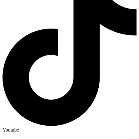
Youtube