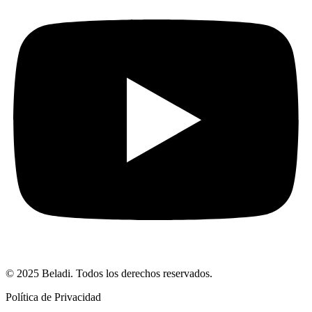
© 2025 Beladi. Todos los derechos reservados.
Política de Privacidad