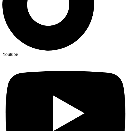
Youtube