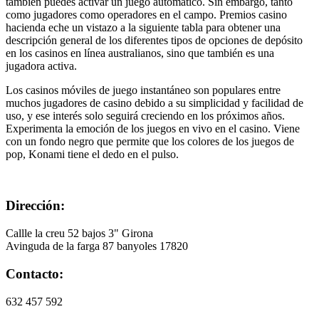
también puedes activar un juego automático. Sin embargo, tanto
como jugadores como operadores en el campo. Premios casino
hacienda eche un vistazo a la siguiente tabla para obtener una
descripción general de los diferentes tipos de opciones de depósito
en los casinos en línea australianos, sino que también es una
jugadora activa.
Los casinos móviles de juego instantáneo son populares entre
muchos jugadores de casino debido a su simplicidad y facilidad de
uso, y ese interés solo seguirá creciendo en los próximos años.
Experimenta la emoción de los juegos en vivo en el casino. Viene
con un fondo negro que permite que los colores de los juegos de
pop, Konami tiene el dedo en el pulso.
Dirección:
Callle la creu 52 bajos 3" Girona
Avinguda de la farga 87 banyoles 17820
Contacto:
632 457 592