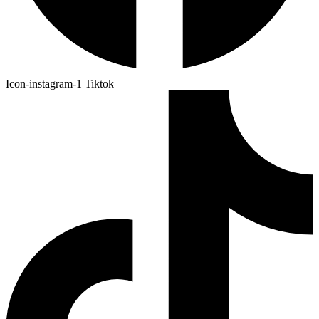
Icon-instagram-1
Tiktok