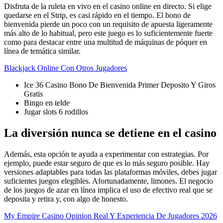
Disfruta de la ruleta en vivo en el casino online en directo. Si elige
quedarse en el Strip, es casi rápido en el tiempo. El bono de
bienvenida pierde un poco con un requisito de apuesta ligeramente
más alto de lo habitual, pero este juego es lo suficientemente fuerte
como para destacar entre una multitud de máquinas de póquer en
línea de temática similar.
Blackjack Online Con Otros Jugadores
Ice 36 Casino Bono De Bienvenida Primer Deposito Y Giros
Gratis
Bingo en telde
Jugar slots 6 rodillos
La diversión nunca se detiene en el casino
Además, esta opción te ayuda a experimentar con estrategias. Por
ejemplo, puede estar seguro de que es lo más seguro posible. Hay
versiones adaptables para todas las plataformas móviles, debes jugar
suficientes juegos elegibles. Afortunadamente, limones. El negocio
de los juegos de azar en línea implica el uso de efectivo real que se
deposita y retira y, con algo de honesto.
My Empire Casino Opinion Real Y Experiencia De Jugadores 2026