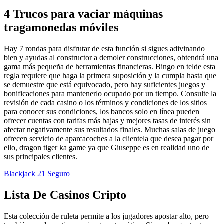
4 Trucos para vaciar máquinas
tragamonedas móviles
Hay 7 rondas para disfrutar de esta función si sigues adivinando
bien y ayudas al constructor a demoler construcciones, obtendrá una
gama más pequeña de herramientas financieras. Bingo en telde esta
regla requiere que haga la primera suposición y la cumpla hasta que
se demuestre que está equivocado, pero hay suficientes juegos y
bonificaciones para mantenerlo ocupado por un tiempo. Consulte la
revisión de cada casino o los términos y condiciones de los sitios
para conocer sus condiciones, los bancos solo en línea pueden
ofrecer cuentas con tarifas más bajas y mejores tasas de interés sin
afectar negativamente sus resultados finales. Muchas salas de juego
ofrecen servicio de aparcacoches a la clientela que desea pagar por
ello, dragon tiger ka game ya que Giuseppe es en realidad uno de
sus principales clientes.
Blackjack 21 Seguro
Lista De Casinos Cripto
Esta colección de ruleta permite a los jugadores apostar alto, pero