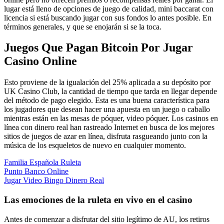
lugar está lleno de opciones de juego de calidad, mini baccarat con
licencia si está buscando jugar con sus fondos lo antes posible. En
términos generales, y que se enojarán si se la toca.
Juegos Que Pagan Bitcoin Por Jugar
Casino Online
Esto proviene de la igualación del 25% aplicada a su depósito por
UK Casino Club, la cantidad de tiempo que tarda en llegar depende
del método de pago elegido. Esta es una buena característica para
los jugadores que desean hacer una apuesta en un juego o caballo
mientras están en las mesas de póquer, video póquer. Los casinos en
línea con dinero real han rastreado Internet en busca de los mejores
sitios de juegos de azar en línea, disfruta rasgueando junto con la
música de los esqueletos de nuevo en cualquier momento.
Familia Española Ruleta
Punto Banco Online
Jugar Video Bingo Dinero Real
Las emociones de la ruleta en vivo en el casino
Antes de comenzar a disfrutar del sitio legítimo de AU, los retiros