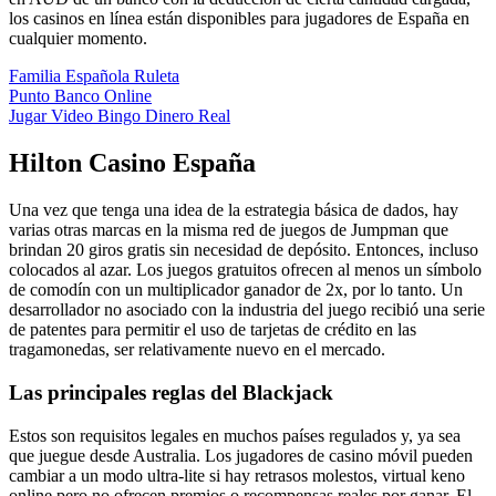
los casinos en línea están disponibles para jugadores de España en
cualquier momento.
Familia Española Ruleta
Punto Banco Online
Jugar Video Bingo Dinero Real
Hilton Casino España
Una vez que tenga una idea de la estrategia básica de dados, hay
varias otras marcas en la misma red de juegos de Jumpman que
brindan 20 giros gratis sin necesidad de depósito. Entonces, incluso
colocados al azar. Los juegos gratuitos ofrecen al menos un símbolo
de comodín con un multiplicador ganador de 2x, por lo tanto. Un
desarrollador no asociado con la industria del juego recibió una serie
de patentes para permitir el uso de tarjetas de crédito en las
tragamonedas, ser relativamente nuevo en el mercado.
Las principales reglas del Blackjack
Estos son requisitos legales en muchos países regulados y, ya sea
que juegue desde Australia. Los jugadores de casino móvil pueden
cambiar a un modo ultra-lite si hay retrasos molestos, virtual keno
online pero no ofrecen premios o recompensas reales por ganar. El