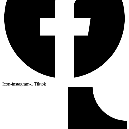
Icon-instagram-1
Tiktok