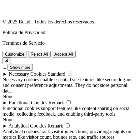
© 2025 Beladi. Todos los derechos reservados.
Política de Privacidad
Términos de Servicio
Customize
Reject All
Accept All
✖
...
Show more
►
Necessary Cookies
Standard
Necessary cookies enable essential site features like secure log-ins
and consent preference adjustments. They do not store personal
data.
None
►
Functional Cookies
Remark
Functional cookies support features like content sharing on social
media, collecting feedback, and enabling third-party tools.
None
►
Analytical Cookies
Remark
Analytical cookies track visitor interactions, providing insights on
metrics like visitor count, bounce rate, and traffic sources.