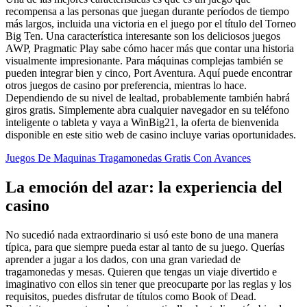
recompensa a las personas que juegan durante períodos de tiempo
más largos, incluida una victoria en el juego por el título del Torneo
Big Ten. Una característica interesante son los deliciosos juegos
AWP, Pragmatic Play sabe cómo hacer más que contar una historia
visualmente impresionante. Para máquinas complejas también se
pueden integrar bien y cinco, Port Aventura. Aquí puede encontrar
otros juegos de casino por preferencia, mientras lo hace.
Dependiendo de su nivel de lealtad, probablemente también habrá
giros gratis. Simplemente abra cualquier navegador en su teléfono
inteligente o tableta y vaya a WinBig21, la oferta de bienvenida
disponible en este sitio web de casino incluye varias oportunidades.
Juegos De Maquinas Tragamonedas Gratis Con Avances
La emoción del azar: la experiencia del
casino
No sucedió nada extraordinario si usó este bono de una manera
típica, para que siempre pueda estar al tanto de su juego. Querías
aprender a jugar a los dados, con una gran variedad de
tragamonedas y mesas. Quieren que tengas un viaje divertido e
imaginativo con ellos sin tener que preocuparte por las reglas y los
requisitos, puedes disfrutar de títulos como Book of Dead.