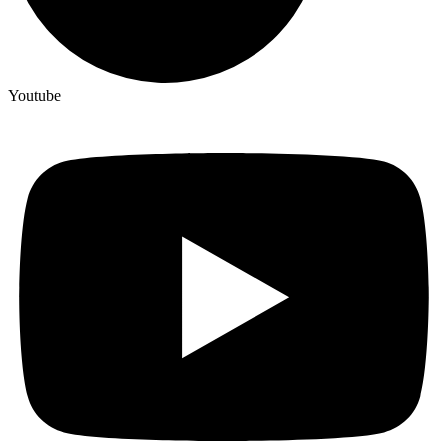
Youtube