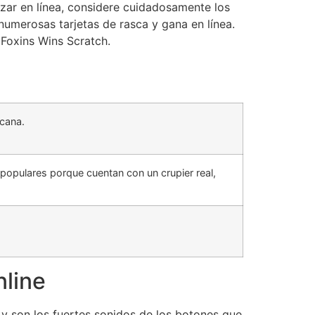
azar en línea, considere cuidadosamente los
numerosas tarjetas de rasca y gana en línea.
 Foxins Wins Scratch.
icana.
 populares porque cuentan con un crupier real,
nline
 y son los fuertes sonidos de los botones que