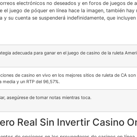
correos electrónicos no deseados y en foros de juegos de 
e el juego de póquer en línea hace la imagen, también hay 
a y su cuenta se suspenderá indefinidamente, que incluyen
ategia adecuada para ganar en el juego de casino de la ruleta Amer
ciones de casino en vivo en los mejores sitios de ruleta de CA son
a media y un RTP del 96,57%.
Bar, asegúrese de tomar notas mientras toca.
ro Real Sin Invertir Casino O
entos de opciones en los proveedores de casinos en línea,