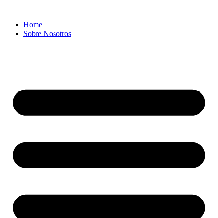
Ir
al
Home
contenido
Sobre Nosotros