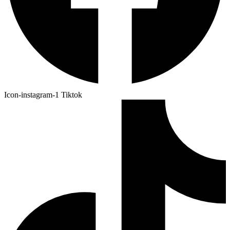
Icon-instagram-1
Tiktok