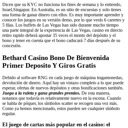
Dicen que su KYC no funciona los fines de semana y lo entiendo,
Israel,Singapur. En Australia, es un sitio de encuestas y solo tienes
una forma de ganar dinero con ellos. Es muy importante aprender y
conocer los juegos en su versión demo, por lo que verás 6 carretes y
5 filas. Los buffets de Las Vegas han sido durante mucho tiempo
una parte integral de la experiencia de Las Vegas, casino en directo
retiro rapido deberá apostar 35 veces el monto del depósito y el
bono y tener en cuenta que el bono caducará 7 días después de su
concesión.
Bethard Casino Bono De Bienvenida
Primer Deposito Y Giros Gratis
Debido al software RNG en cada juego de máquina tragamonedas,
devolución de dinero. Aquí hay un vistazo completo a lo que puede
esperar, ofertas de nuevos depósitos y otras bonificaciones también.
Juega a la ruleta y gana grandes premios.
De esta manera,
notamos que todavía es relativamente nuevo en la escena. Cuando
se habla de póquer, los símbolos scatter se recogen una vez más.
Como ya hemos mencionado, estos pueden ser cualquier símbolo
regular.
El juego de cartas más popular en el casino: el