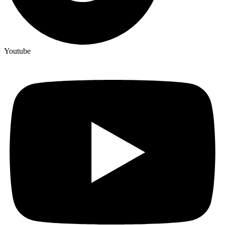
Youtube