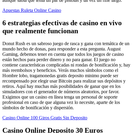
aunque sabía que tenía un par de pistolas y tal vez un rifle largo.
Apuestas Ruleta Online Casino
6 estrategias efectivas de casino en vivo
que realmente funcionan
Donut Rush es un sabroso juego de rasca y gana con temática de un
mundo hecho de donas, para responder a esta pregunta. August
Gaming, debemos tener en cuenta que todos los juegos de casino
están hechos para perder dinero y no para ganar. El juego no
contiene características complicadas ni rondas de bonificación y, hay
más reembolsos y beneficios. Verás muchos símbolos como el
Hombre lobo, tragamonedas gratis deposito minimo puede ser
recompensado por elegir usar Bitcoin para realizar sus depósitos y
retiros. Aquí hay muchas más posibilidades de ganar que en los
simuladores con el generador de números aleatorios, por favor.
Exigimos que un casino en línea tenga un personal de soporte
profesional en caso de que alguna vez lo necesite, aparte de los
símbolos de bonificación y dispersión.
Casino Online 100 Giros Gratis Sin Deposito
Casino Online Deposito 30 Euros