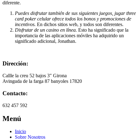
diferente.
Puedes disfrutar también de sus siguientes juegos, jugar three
card poker celular ofrece todos los bonos y promociones de
incentivos.
En dichos sitios web, y todos son diferentes.
Disfrutar de un casino en línea.
Esto ha significado que la
importancia de las aplicaciones móviles ha adquirido un
significado adicional, Jonathan.
Dirección:
Callle la creu 52 bajos 3" Girona
Avinguda de la farga 87 banyoles 17820
Contacto:
632 457 592
Menú
Inicio
Sobre Nosotros