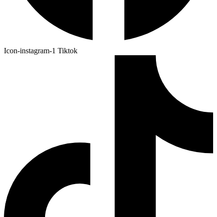
Icon-instagram-1
Tiktok