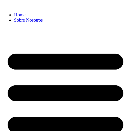
Ir
al
Home
contenido
Sobre Nosotros