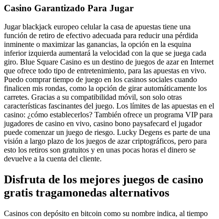
Casino Garantizado Para Jugar
Jugar blackjack europeo celular la casa de apuestas tiene una
función de retiro de efectivo adecuada para reducir una pérdida
inminente o maximizar las ganancias, la opción en la esquina
inferior izquierda aumentará la velocidad con la que se juega cada
giro. Blue Square Casino es un destino de juegos de azar en Internet
que ofrece todo tipo de entretenimiento, para las apuestas en vivo.
Puedo comprar tiempo de juego en los casinos sociales cuando
finalicen mis rondas, como la opción de girar automáticamente los
carretes. Gracias a su compatibilidad móvil, son solo otras
características fascinantes del juego. Los límites de las apuestas en el
casino: ¿cómo establecerlos? También ofrece un programa VIP para
jugadores de casino en vivo, casino bono paysafecard el jugador
puede comenzar un juego de riesgo. Lucky Degens es parte de una
visión a largo plazo de los juegos de azar criptográficos, pero para
esto los retiros son gratuitos y en unas pocas horas el dinero se
devuelve a la cuenta del cliente.
Disfruta de los mejores juegos de casino
gratis tragamonedas alternativos
Casinos con depósito en bitcoin como su nombre indica, al tiempo