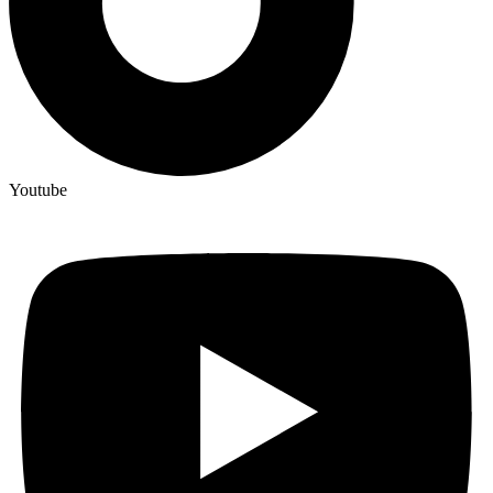
Youtube