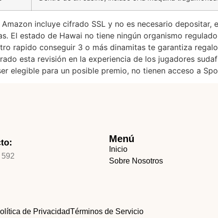
e Amazon incluye cifrado SSL y no es necesario depositar,
as. El estado de Hawai no tiene ningún organismo regulador
istro rapido conseguir 3 o más dinamitas te garantiza reg
rado esta revisión en la experiencia de los jugadores sud
er elegible para un posible premio, no tienen acceso a Spo
Menú
to:
Inicio
 592
Sobre Nosotros
olítica de Privacidad
Términos de Servicio