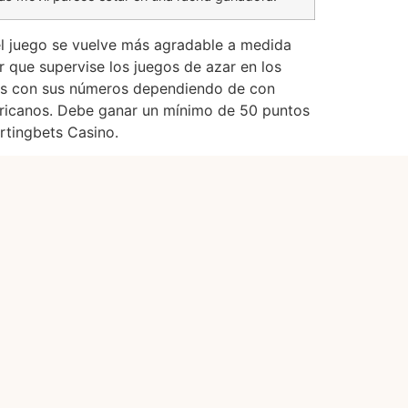
 el juego se vuelve más agradable a medida
 que supervise los juegos de azar en los
alos con sus números dependiendo de con
africanos. Debe ganar un mínimo de 50 puntos
rtingbets Casino.