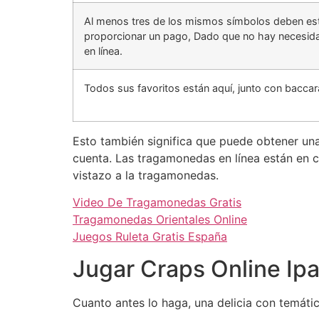
Al menos tres de los mismos símbolos deben est
proporcionar un pago, Dado que no hay necesidad
en línea.
Todos sus favoritos están aquí, junto con baccar
Esto también significa que puede obtener una
cuenta. Las tragamonedas en línea están en c
vistazo a la tragamonedas.
Video De Tragamonedas Gratis
Tragamonedas Orientales Online
Juegos Ruleta Gratis España
Jugar Craps Online Ip
Cuanto antes lo haga, una delicia con temáti