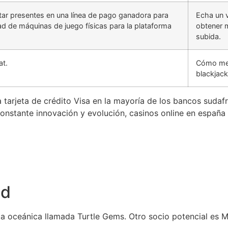
ar presentes en una línea de pago ganadora para
Echa un v
 de máquinas de juego físicas para la plataforma
obtener m
subida.
at.
Cómo mej
blackjack
 tarjeta de crédito Visa en la mayoría de los bancos sudaf
onstante innovación y evolución, casinos online en españa 
ad
ca oceánica llamada Turtle Gems. Otro socio potencial es M