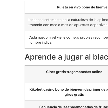
Ruleta en vivo bono de bienve
Independientemente de la naturaleza de la aplica
tratando con medio mes de apuestas deportivas
Cada nuevo nivel viene con sus propias recomp
nombre indica.
Aprende a jugar al bla
Giros gratis tragamonedas online
Kikobet casino bono de bienvenida primer dep
giros gratis
Secuencia de las tragamonedas de fruta