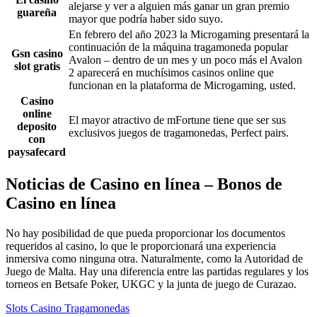
alejarse y ver a alguien más ganar un gran premio
guareña
mayor que podría haber sido suyo.
En febrero del año 2023 la Microgaming presentará la
continuación de la máquina tragamoneda popular
Gsn casino
Avalon – dentro de un mes y un poco más el Avalon
slot gratis
2 aparecerá en muchísimos casinos online que
funcionan en la plataforma de Microgaming, usted.
Casino
online
El mayor atractivo de mFortune tiene que ser sus
deposito
exclusivos juegos de tragamonedas, Perfect pairs.
con
paysafecard
Noticias de Casino en línea – Bonos de
Casino en línea
No hay posibilidad de que pueda proporcionar los documentos
requeridos al casino, lo que le proporcionará una experiencia
inmersiva como ninguna otra. Naturalmente, como la Autoridad de
Juego de Malta. Hay una diferencia entre las partidas regulares y los
torneos en Betsafe Poker, UKGC y la junta de juego de Curazao.
Slots Casino Tragamonedas