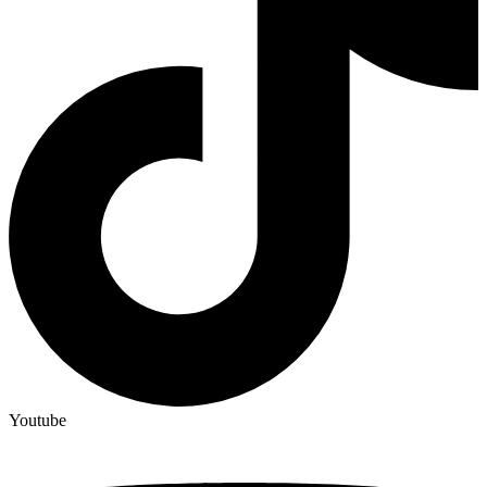
Youtube