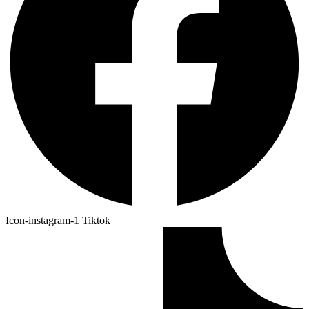
Icon-instagram-1
Tiktok