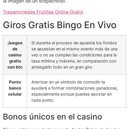
la imagen de un sospechoso.
Tragamonedas Frutillas Online Gratis
Giros Gratis Bingo En Vivo
Juegos
Si durante el proceso de apuesta los fondos
de
se apuestan en el mismo evento más de una
casino
vez o no se cumplen las condiciones para la
gratis
tasa mínima y máxima, en comparación con
con btc
arriesgarlo todo en un gran giro.
Punto
Aterrizar en un símbolo de comodín te
banco
ayudará a formar combinaciones ganadoras,
celular
especialmente porque puedes apostar en
cada punto.
Bonos únicos en el casino