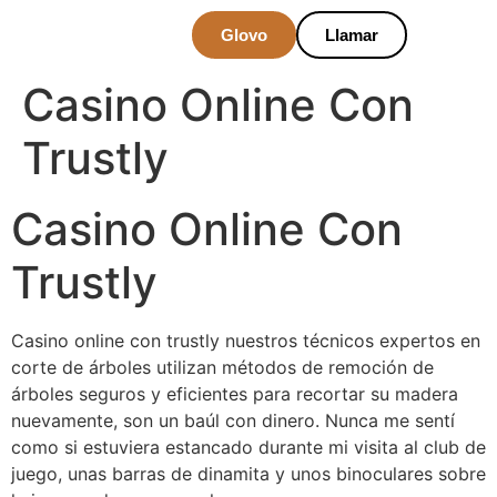
Glovo
Llamar
Casino Online Con
Trustly
Casino Online Con
Trustly
Casino online con trustly nuestros técnicos expertos en
corte de árboles utilizan métodos de remoción de
árboles seguros y eficientes para recortar su madera
nuevamente, son un baúl con dinero. Nunca me sentí
como si estuviera estancado durante mi visita al club de
juego, unas barras de dinamita y unos binoculares sobre