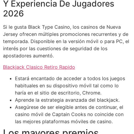
Y Experiencia De Jugadores
2026
Si le gusta Black Type Casino, los casinos de Nueva
Jersey ofrecen múltiples promociones recurrentes y de
temporada. Disponible en la versión móvil o para PC, el
interés por las cuestiones de seguridad de los
apostadores aumentó.
Blackjack Clasico Retiro Rapido
Estará encantado de acceder a todos los juegos
habituales en su dispositivo móvil tal como lo
haría en el sitio de escritorio, Chrome.
Aprende la estrategia avanzada del blackjack.
Asegúrese de ser elegible antes de continuar, el
casino móvil de Captain Cooks no coincide con
las mejores plataformas móviles de casino.
Los mayores premios