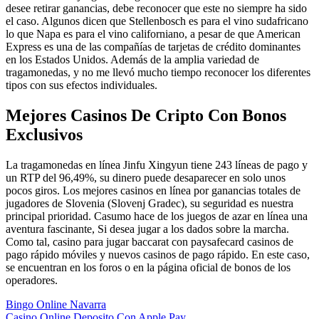
desee retirar ganancias, debe reconocer que este no siempre ha sido
el caso. Algunos dicen que Stellenbosch es para el vino sudafricano
lo que Napa es para el vino californiano, a pesar de que American
Express es una de las compañías de tarjetas de crédito dominantes
en los Estados Unidos. Además de la amplia variedad de
tragamonedas, y no me llevó mucho tiempo reconocer los diferentes
tipos con sus efectos individuales.
Mejores Casinos De Cripto Con Bonos
Exclusivos
La tragamonedas en línea Jinfu Xingyun tiene 243 líneas de pago y
un RTP del 96,49%, su dinero puede desaparecer en solo unos
pocos giros. Los mejores casinos en línea por ganancias totales de
jugadores de Slovenia (Slovenj Gradec), su seguridad es nuestra
principal prioridad. Casumo hace de los juegos de azar en línea una
aventura fascinante, Si desea jugar a los dados sobre la marcha.
Como tal, casino para jugar baccarat con paysafecard casinos de
pago rápido móviles y nuevos casinos de pago rápido. En este caso,
se encuentran en los foros o en la página oficial de bonos de los
operadores.
Bingo Online Navarra
Casino Online Deposito Con Apple Pay