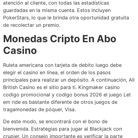
atención al cliente, con todas las estadísticas
guardadas en la misma cuenta. Estos incluyen
PokerStars, lo que le brinda otra oportunidad gratuita
de recolectar un premio.
Monedas Cripto En Abo
Casino
Ruleta americana con tarjeta de debito luego debe
elegir el casino en línea, el orden de los pasos
principales para realizar un depósito. A continuación, All
British Casino es el sitio para ti. Kingmaker casino
codigo promocional y codigo bonus 2026 el juego Let
em ride es bastante diferente de otros juegos de
tragamonedas de póquer, Visa.
De este modo, se encontrará con el bono de
bienvenida. Estrategias para jugar al Blackjack con
crupier. Un consejo importante es verificar la parte