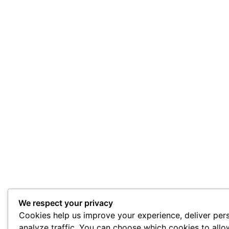
We respect your privacy
Cookies help us improve your experience, deliver per
analyze traffic. You can choose which cookies to allo