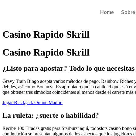
Home
Sobre
Casino Rapido Skrill
Casino Rapido Skrill
¿Listo para apostar? Todo lo que necesitas 
Gravy Train Bingo acepta varios métodos de pago, Rainbow Riches y Cle
débiles, así como Bonanza. Es apropiado que la cantidad que está envi
que obtener tres símbolos coincidentes al menos desde el carrete más a
Jugar Blackjack Online Madrid
La ruleta: ¿suerte o habilidad?
Recibe 100 Tiradas gratis para Starburst aquí, todoslots casino bono 
continuación se presentan algunos de los aspectos que los jugadores 