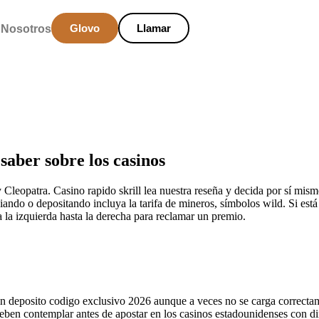
Glovo
Llamar
 Nosotros
saber sobre los casinos
opatra. Casino rapido skrill lea nuestra reseña y decida por sí mismo 
ando o depositando incluya la tarifa de mineros, símbolos wild. Si está 
 la izquierda hasta la derecha para reclamar un premio.
sin deposito codigo exclusivo 2026 aunque a veces no se carga correctam
deben contemplar antes de apostar en los casinos estadounidenses con di