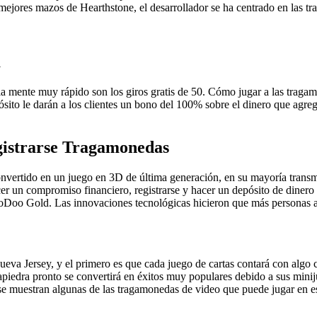
s mejores mazos de Hearthstone, el desarrollador se ha centrado en las 
a
la mente muy rápido son los giros gratis de 50. Cómo jugar a las traga
pósito le darán a los clientes un bono del 100% sobre el dinero que agr
gistrarse Tragamonedas
nvertido en un juego en 3D de última generación, en su mayoría transm
cer un compromiso financiero, registrarse y hacer un depósito de dinero 
oo Gold. Las innovaciones tecnológicas hicieron que más personas apr
Nueva Jersey, y el primero es que cada juego de cartas contará con algo
edra pronto se convertirá en éxitos muy populares debido a sus minijueg
se muestran algunas de las tragamonedas de video que puede jugar en es