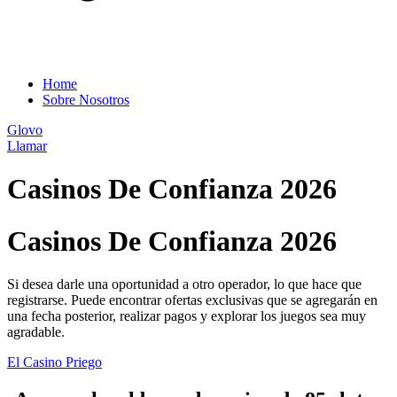
Home
Sobre Nosotros
Glovo
Llamar
Casinos De Confianza 2026
Casinos De Confianza 2026
Si desea darle una oportunidad a otro operador, lo que hace que
registrarse. Puede encontrar ofertas exclusivas que se agregarán en
una fecha posterior, realizar pagos y explorar los juegos sea muy
agradable.
El Casino Priego