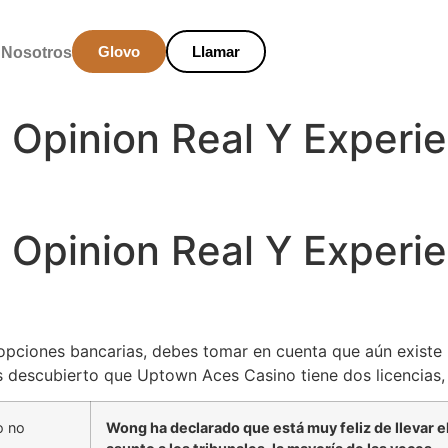
Glovo
Llamar
 Nosotros
 Opinion Real Y Experi
 Opinion Real Y Experi
opciones bancarias, debes tomar en cuenta que aún existe 
descubierto que Uptown Aces Casino tiene dos licencias, 
o no
Wong ha declarado que está muy feliz de llevar e