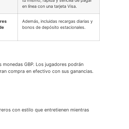
tú mismo, rápida y sencilla de pagar
en línea con una tarjeta Visa.
tres
Además, incluidas recargas diarias y
de
bonos de depósito estacionales.
tes monedas GBP. Los jugadores podrán
 gran compra en efectivo con sus ganancias.
reros con estilo que entretienen mientras