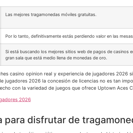
Las mejores tragamonedas móviles gratuitas.
Por lo tanto, definitivamente estás perdiendo valor en las mesas
Si está buscando los mejores sitios web de pagos de casinos en 
gran sala que está medio llena de monedas de oro.
ches casino opinion real y experiencia de jugadores 2026 s
 de jugadores 2026 la concesión de licencias no es tan imp
sfecho con la variedad de juegos que ofrece Uptown Aces C
ugadores 2026
ea para disfrutar de tragamon