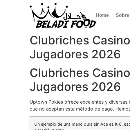
Home
Sobre
Clubriches Casino
Jugadores 2026
Clubriches Casino
Jugadores 2026
Uptown Pokies ofrece excelentes y diversas 
que no aceptan este método de pago. Hemos 
Un ejemplo de una mano dura sin Ace es K-6, es