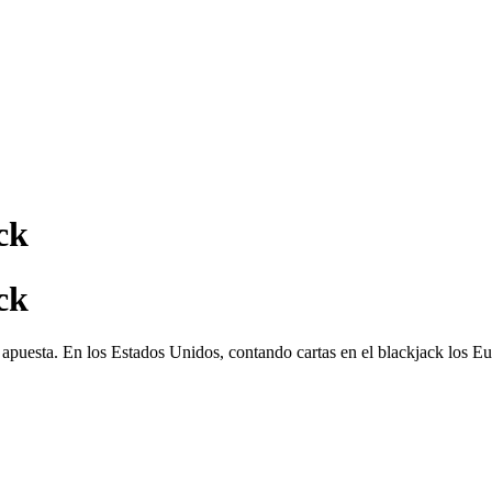
ck
ck
 apuesta. En los Estados Unidos, contando cartas en el blackjack los E