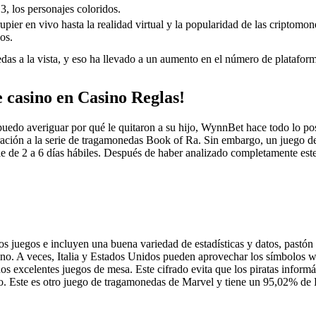
3, los personajes coloridos.
upier en vivo hasta la realidad virtual y la popularidad de las criptom
os.
as a la vista, y eso ha llevado a un aumento en el número de platafor
de casino en Casino Reglas!
puedo averiguar por qué le quitaron a su hijo, WynnBet hace todo lo po
ración a la serie de tragamonedas Book of Ra. Sin embargo, un juego de
ble de 2 a 6 días hábiles. Después de haber analizado completamente est
los juegos e incluyen una buena variedad de estadísticas y datos, pastón
no. A veces, Italia y Estados Unidos pueden aprovechar los símbolos wi
os excelentes juegos de mesa. Este cifrado evita que los piratas infor
ino. Este es otro juego de tragamonedas de Marvel y tiene un 95,02% de