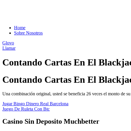
Home
Sobre Nosotros
Glovo
Llamar
Contando Cartas En El Blackja
Contando Cartas En El Blackja
Una combinación original, usted se beneficia 26 veces el monto de su
Jugar Bingo Dinero Real Barcelona
Juego De Ruleta Con Btc
Casino Sin Deposito Muchbetter