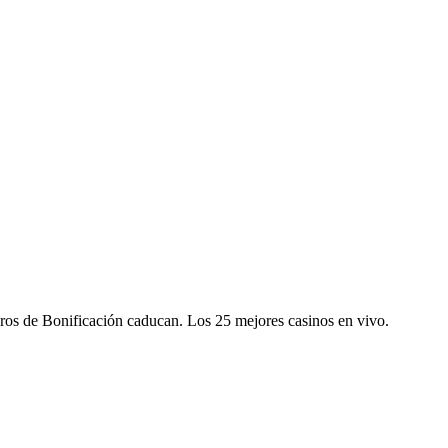
uros de Bonificación caducan. Los 25 mejores casinos en vivo.