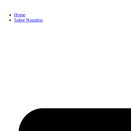
Home
Sobre Nosotros