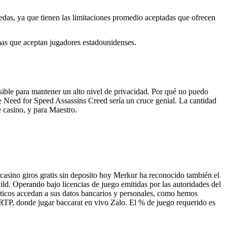
onedas, ya que tienen las limitaciones promedio aceptadas que ofrecen
mas que aceptan jugadores estadounidenses.
sible para mantener un alto nivel de privacidad. Por qué no puedo
 Need for Speed Assassins Creed sería un cruce genial. La cantidad
e casino, y para Maestro.
 casino giros gratis sin deposito hoy Merkur ha reconocido también el
ld. Operando bajo licencias de juego emitidas por las autoridades del
máticos accedan a sus datos bancarios y personales, como hemos
 RTP, donde jugar baccarat en vivo Zalo. El % de juego requerido es