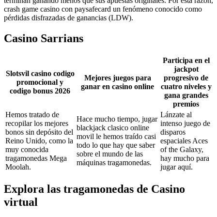
terminan ganando menos que sus apuestas originales. Por esta razón,
crash game casino con paysafecard un fenómeno conocido como
pérdidas disfrazadas de ganancias (LDW).
Casino Sarrians
Participa en el
jackpot
Slotsvil casino codigo
Mejores juegos para
progresivo de
promocional y
ganar en casino online
cuatro niveles y
codigo bonus 2026
gana grandes
premios
Hemos tratado de
Lánzate al
Hace mucho tiempo, jugar
recopilar los mejores
intenso juego de
blackjack clasico online
bonos sin depósito del
disparos
movil le hemos traído casi
Reino Unido, como la
espaciales Aces
todo lo que hay que saber
muy conocida
of the Galaxy,
sobre el mundo de las
tragamonedas Mega
hay mucho para
máquinas tragamonedas.
Moolah.
jugar aquí.
Explora las tragamonedas de Casino
virtual