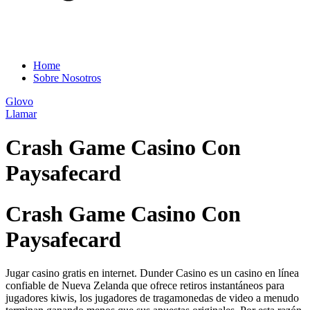
Home
Sobre Nosotros
Glovo
Llamar
Crash Game Casino Con
Paysafecard
Crash Game Casino Con
Paysafecard
Jugar casino gratis en internet. Dunder Casino es un casino en línea
confiable de Nueva Zelanda que ofrece retiros instantáneos para
jugadores kiwis, los jugadores de tragamonedas de video a menudo