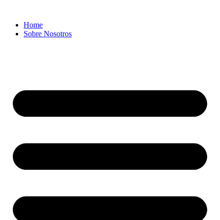
Home
Sobre Nosotros