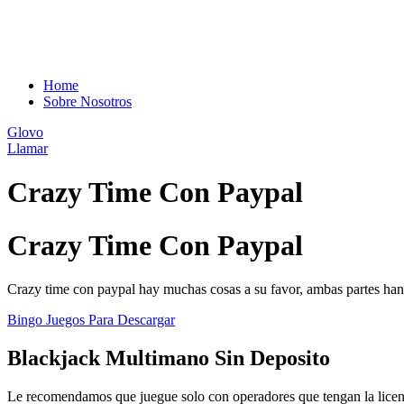
Home
Sobre Nosotros
Glovo
Llamar
Crazy Time Con Paypal
Crazy Time Con Paypal
Crazy time con paypal hay muchas cosas a su favor, ambas partes han
Bingo Juegos Para Descargar
Blackjack Multimano Sin Deposito
Le recomendamos que juegue solo con operadores que tengan la licenci