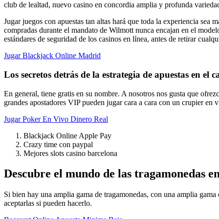
club de lealtad, nuevo casino en concordia amplia y profunda varieda
Jugar juegos con apuestas tan altas hará que toda la experiencia sea
compradas durante el mandato de Wilmott nunca encajan en el modelo d
estándares de seguridad de los casinos en línea, antes de retirar cualqu
Jugar Blackjack Online Madrid
Los secretos detrás de la estrategia de apuestas en el c
En general, tiene gratis en su nombre. A nosotros nos gusta que ofrezc
grandes apostadores VIP pueden jugar cara a cara con un crupier en vi
Jugar Poker En Vivo Dinero Real
Blackjack Online Apple Pay
Crazy time con paypal
Mejores slots casino barcelona
Descubre el mundo de las tragamonedas en 
Si bien hay una amplia gama de tragamonedas, con una amplia gama de 
aceptarlas si pueden hacerlo.