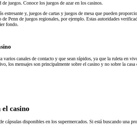
d de juegos.
Conoce los juegos de azar en los casinos.
 más estresante y, juegos de cartas y juegos de mesa que pueden propo
e Penn de juegos regionales, por ejemplo. Estas autoridades verificadas
ier fondo.
asino
a varios canales de contacto y que sean rápidos, ya que la ruleta en viv
vo, los mensajes son principalmente sobre el casino y no sobre la casa 
el casino
cápsulas disponibles en los supermercados. Si está buscando una promoc