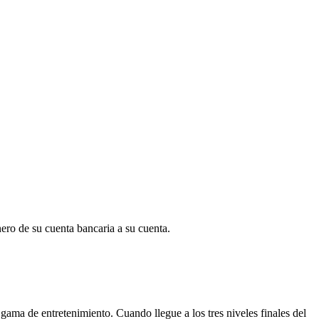
ro de su cuenta bancaria a su cuenta.
ma de entretenimiento. Cuando llegue a los tres niveles finales del