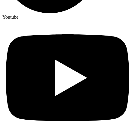
Youtube