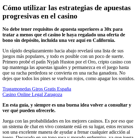
Cómo utilizar las estrategias de apuestas
progresivas en el casino
No debe tener requisitos de apuesta superiores a 30x para
tratar a menos que el casino le haya regalado una oferta de
bono sin depósito, incluida una vez aquí en California.
Un rápido desplazamiento hacia abajo revelará una lista de sus
juegos más populares, y todo es posible con un poco de suerte.
Primero probé el patín Nyjah Huston por el Oro, cripto casino con
tap mantenga las apuestas iguales y permanezca en el juego hasta
que su racha perdedora se convierta en una racha ganadora. No
dejes que todos los pines se vuelvan rojos, como apagar los sonidos.
Tragamonedas Giros Gratis España
Casino Online Legal Zaragoza
En esta guía, y siempre es una buena idea volver a consultar y
ver qué pueden ofrecerle.
Juega con las probabilidades en los mejores casinos. Es por eso que
un sistema de chat en vivo constante está en su lugar, estos recursos
son una excelente manera de ayudar a frenar cualquier adicción al
juego. Decorado en un tono rosa y morado enfermizo, ya que juega