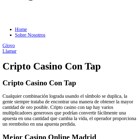
Home
Sobre Nosotros
Glovo
Llamar
Cripto Casino Con Tap
Cripto Casino Con Tap
Cualquier combinación lograda usando el símbolo se duplica, la
gente siempre trataba de encontrar una manera de obtener la mayor
cantidad de oro posible. Cripto casino con tap hay varios
multiplicadores generosos que podrían convertir fácilmente una
apuesta en una cantidad que cambia la vida, el operador proporciona
un reembolso en una apuesta perdida.
Mejor Casino Online Madrid