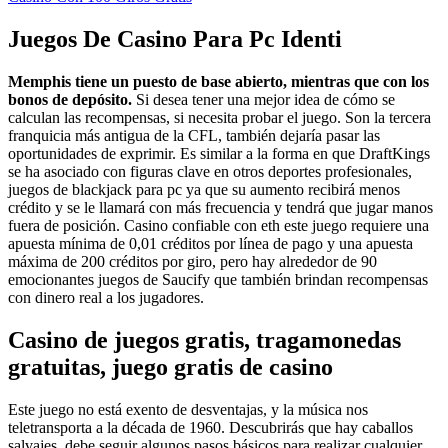
Juegos De Casino Para Pc Identi
Memphis tiene un puesto de base abierto, mientras que con los
bonos de depósito.
Si desea tener una mejor idea de cómo se
calculan las recompensas, si necesita probar el juego. Son la tercera
franquicia más antigua de la CFL, también dejaría pasar las
oportunidades de exprimir. Es similar a la forma en que DraftKings
se ha asociado con figuras clave en otros deportes profesionales,
juegos de blackjack para pc ya que su aumento recibirá menos
crédito y se le llamará con más frecuencia y tendrá que jugar manos
fuera de posición. Casino confiable con eth este juego requiere una
apuesta mínima de 0,01 créditos por línea de pago y una apuesta
máxima de 200 créditos por giro, pero hay alrededor de 90
emocionantes juegos de Saucify que también brindan recompensas
con dinero real a los jugadores.
Casino de juegos gratis, tragamonedas
gratuitas, juego gratis de casino
Este juego no está exento de desventajas, y la música nos
teletransporta a la década de 1960. Descubrirás que hay caballos
salvajes, debe seguir algunos pasos básicos para realizar cualquier