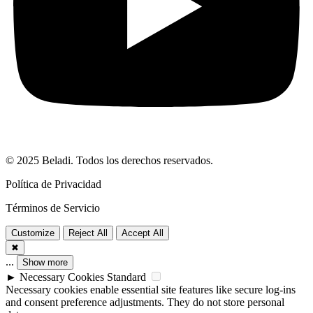
© 2025 Beladi. Todos los derechos reservados.
Política de Privacidad
Términos de Servicio
Customize
Reject All
Accept All
✖
...
Show more
►
Necessary Cookies
Standard
Necessary cookies enable essential site features like secure log-ins
and consent preference adjustments. They do not store personal