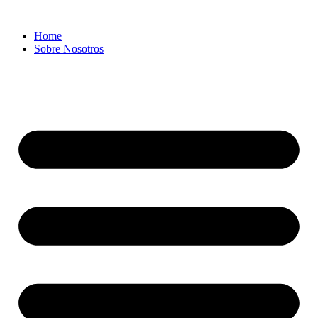
Home
Sobre Nosotros