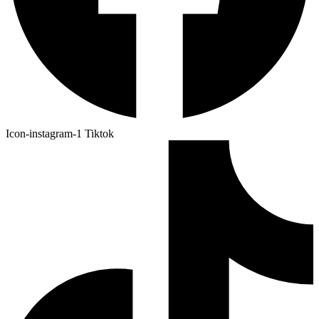
Icon-instagram-1
Tiktok