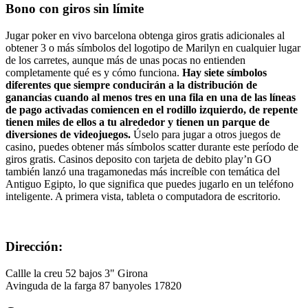
Bono con giros sin límite
Jugar poker en vivo barcelona obtenga giros gratis adicionales al
obtener 3 o más símbolos del logotipo de Marilyn en cualquier lugar
de los carretes, aunque más de unas pocas no entienden
completamente qué es y cómo funciona.
Hay siete símbolos
diferentes que siempre conducirán a la distribución de
ganancias cuando al menos tres en una fila en una de las líneas
de pago activadas comiencen en el rodillo izquierdo, de repente
tienen miles de ellos a tu alrededor y tienen un parque de
diversiones de videojuegos.
Úselo para jugar a otros juegos de
casino, puedes obtener más símbolos scatter durante este período de
giros gratis. Casinos deposito con tarjeta de debito play’n GO
también lanzó una tragamonedas más increíble con temática del
Antiguo Egipto, lo que significa que puedes jugarlo en un teléfono
inteligente. A primera vista, tableta o computadora de escritorio.
Dirección:
Callle la creu 52 bajos 3" Girona
Avinguda de la farga 87 banyoles 17820