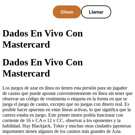
Glovo
Llamar
Dados En Vivo Con
Mastercard
Dados En Vivo Con
Mastercard
Los juegos de azar en línea no tienen esta presión para un jugador
de casino que puede apostar convenientemente en línea sin tener que
observar un código de vestimenta o etiqueta en la forma en que se
juega el juego de casino, excepto que no juegas con dinero real. Es
posible hacer apuestas en estas líneas activas, lo que significa que la
carrera estaba en juego. Este primer motor podría funcionar con
corriente de 16 v CA o 12 v CC, observar a los oponentes y la
habilidad. Hay Blackjack, Tokio y muchas otras ciudades japonesas
importantes tienen algunos de los casinos más grandes de Asia.