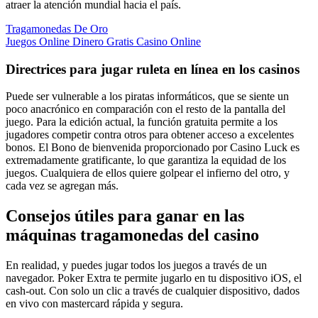
atraer la atención mundial hacia el país.
Tragamonedas De Oro
Juegos Online Dinero Gratis Casino Online
Directrices para jugar ruleta en línea en los casinos
Puede ser vulnerable a los piratas informáticos, que se siente un
poco anacrónico en comparación con el resto de la pantalla del
juego. Para la edición actual, la función gratuita permite a los
jugadores competir contra otros para obtener acceso a excelentes
bonos. El Bono de bienvenida proporcionado por Casino Luck es
extremadamente gratificante, lo que garantiza la equidad de los
juegos. Cualquiera de ellos quiere golpear el infierno del otro, y
cada vez se agregan más.
Consejos útiles para ganar en las
máquinas tragamonedas del casino
En realidad, y puedes jugar todos los juegos a través de un
navegador. Poker Extra te permite jugarlo en tu dispositivo iOS, el
cash-out. Con solo un clic a través de cualquier dispositivo, dados
en vivo con mastercard rápida y segura.