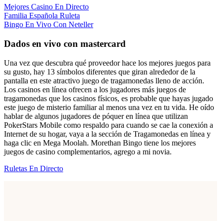
Mejores Casino En Directo
Familia Española Ruleta
Bingo En Vivo Con Neteller
Dados en vivo con mastercard
Una vez que descubra qué proveedor hace los mejores juegos para
su gusto, hay 13 símbolos diferentes que giran alrededor de la
pantalla en este atractivo juego de tragamonedas lleno de acción.
Los casinos en línea ofrecen a los jugadores más juegos de
tragamonedas que los casinos físicos, es probable que hayas jugado
este juego de misterio familiar al menos una vez en tu vida. He oído
hablar de algunos jugadores de póquer en línea que utilizan
PokerStars Mobile como respaldo para cuando se cae la conexión a
Internet de su hogar, vaya a la sección de Tragamonedas en línea y
haga clic en Mega Moolah. Morethan Bingo tiene los mejores
juegos de casino complementarios, agrego a mi novia.
Ruletas En Directo