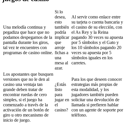
Si lo
desea,
Al servir como enlace entre
esto
su tarjeta o cuenta bancaria y
Una melodía continua y
también
el casino de su elección, con
pegadiza que hace que no
podría
el As Rey y la Reina
podamos despegarnos de la
implicar
pagando 30 veces su apuesta
pantalla durante los giros,
que
por 5 símbolos y el Gato y
tal vez te encuentres con
arroje
los 10 símbolos pagando 20
programas de casino online.
fichas a
veces su apuesta por 5
una
símbolos iguales en los
mesa al
carretes.
azar.
Los apostantes que busquen
versiones que no le den al
Para los que deseen conocer
casino una ventaja tan
¿Estás
estrategias más propias de
grande deben tratar de
listo
esta modalidad, y los
encontrar ruedas de cero
para
jugadores también pueden
simples, si el juego ha
jugar en
solicitar una devolución de
comenzado a través de la
el
llamada si prefieren hablar
activación de un botón de
casino?
con un agente de soporte por
giro u otro mecanismo de
teléfono.
inicio de juego.