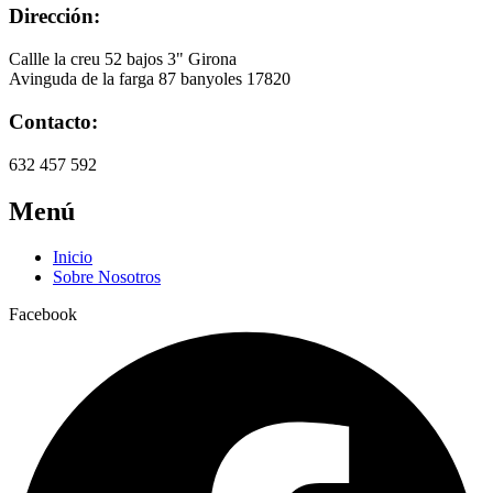
Dirección:
Callle la creu 52 bajos 3" Girona
Avinguda de la farga 87 banyoles 17820
Contacto:
632 457 592
Menú
Inicio
Sobre Nosotros
Facebook