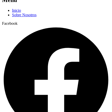
Inicio
Sobre Nosotros
Facebook