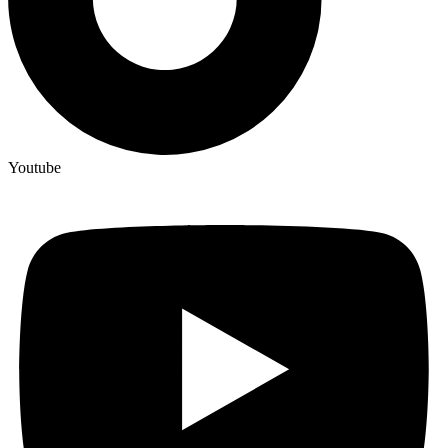
Youtube