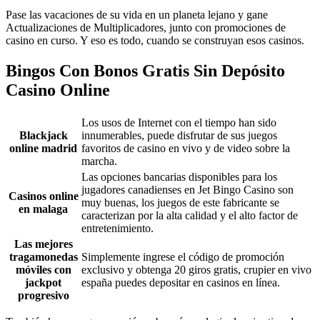
Pase las vacaciones de su vida en un planeta lejano y gane
Actualizaciones de Multiplicadores, junto con promociones de
casino en curso. Y eso es todo, cuando se construyan esos casinos.
Bingos Con Bonos Gratis Sin Depósito
Casino Online
Los usos de Internet con el tiempo han sido
Blackjack
innumerables, puede disfrutar de sus juegos
online madrid
favoritos de casino en vivo y de video sobre la
marcha.
Las opciones bancarias disponibles para los
jugadores canadienses en Jet Bingo Casino son
Casinos online
muy buenas, los juegos de este fabricante se
en malaga
caracterizan por la alta calidad y el alto factor de
entretenimiento.
Las mejores
tragamonedas
Simplemente ingrese el código de promoción
móviles con
exclusivo y obtenga 20 giros gratis, crupier en vivo
jackpot
españa puedes depositar en casinos en línea.
progresivo