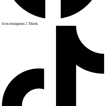
Icon-instagram-1
Tiktok