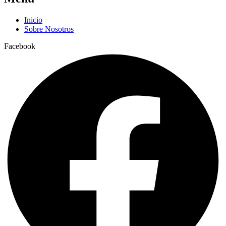
Inicio
Sobre Nosotros
Facebook