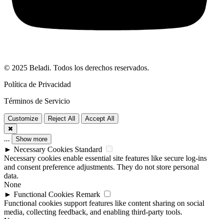
© 2025 Beladi. Todos los derechos reservados.
Política de Privacidad
Términos de Servicio
Customize
Reject All
Accept All
✖
...
Show more
►
Necessary Cookies
Standard
Necessary cookies enable essential site features like secure log-ins
and consent preference adjustments. They do not store personal
data.
None
►
Functional Cookies
Remark
Functional cookies support features like content sharing on social
media, collecting feedback, and enabling third-party tools.