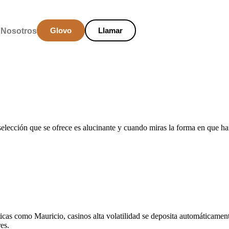
Glovo
Llamar
 Nosotros
selección que se ofrece es alucinante y cuando miras la forma en que h
ticas como Mauricio, casinos alta volatilidad se deposita automáticam
es.