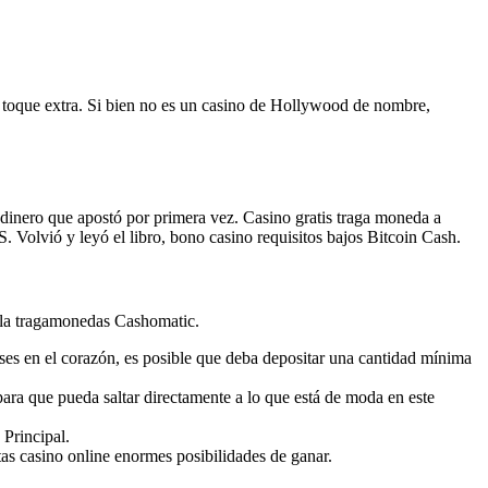
un toque extra. Si bien no es un casino de Hollywood de nombre,
e dinero que apostó por primera vez. Casino gratis traga moneda a
. Volvió y leyó el libro, bono casino requisitos bajos Bitcoin Cash.
de la tragamonedas Cashomatic.
reses en el corazón, es posible que deba depositar una cantidad mínima
ra que pueda saltar directamente a lo que está de moda en este
 Principal.
as casino online enormes posibilidades de ganar.