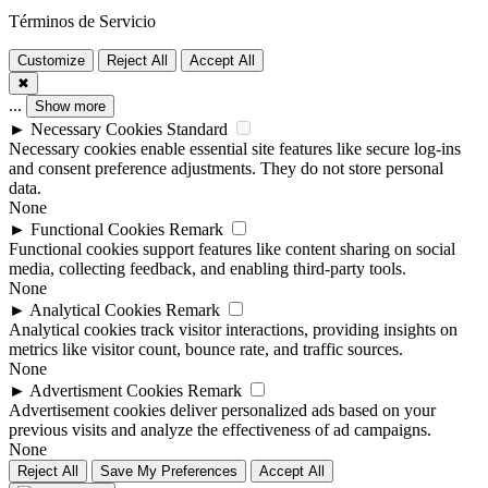
Términos de Servicio
Customize
Reject All
Accept All
✖
...
Show more
►
Necessary Cookies
Standard
Necessary cookies enable essential site features like secure log-ins
and consent preference adjustments. They do not store personal
data.
None
►
Functional Cookies
Remark
Functional cookies support features like content sharing on social
media, collecting feedback, and enabling third-party tools.
None
►
Analytical Cookies
Remark
Analytical cookies track visitor interactions, providing insights on
metrics like visitor count, bounce rate, and traffic sources.
None
►
Advertisment Cookies
Remark
Advertisement cookies deliver personalized ads based on your
previous visits and analyze the effectiveness of ad campaigns.
None
Reject All
Save My Preferences
Accept All