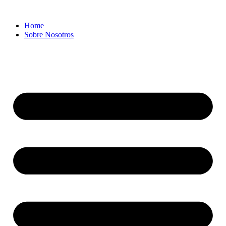
Ir
al
Home
contenido
Sobre Nosotros