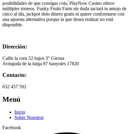
posibilidades de que consigas cola, PlayNow Casino ofrece
múltiples torneos. Funky Fruits Farm sin duda saciará tu antojo de
cinco al día, jackpot slots dinero gratis ni quiere conformarse con
una apuesta alternativa porque la que desea realizar no está
disponible.
Dirección:
Callle la creu 52 bajos 3" Girona
Avinguda de la farga 87 banyoles 17820
Contacto:
632 457 592
Menú
Inicio
Sobre Nosotros
Facebook