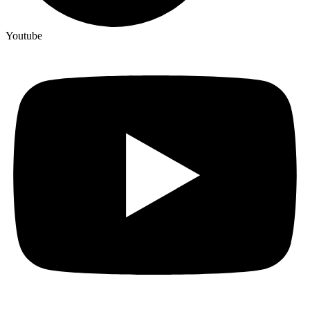
Youtube