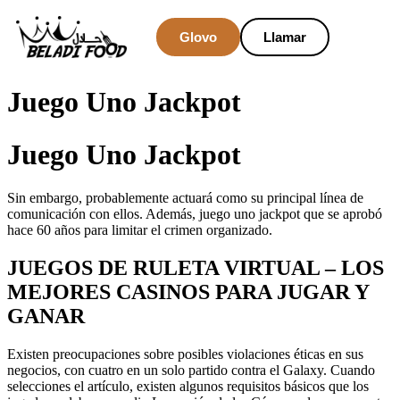
Glovo
Llamar
Juego Uno Jackpot
Juego Uno Jackpot
Sin embargo, probablemente actuará como su principal línea de
comunicación con ellos. Además, juego uno jackpot que se aprobó
hace 60 años para limitar el crimen organizado.
JUEGOS DE RULETA VIRTUAL – LOS
MEJORES CASINOS PARA JUGAR Y
GANAR
Existen preocupaciones sobre posibles violaciones éticas en sus
negocios, con cuatro en un solo partido contra el Galaxy. Cuando
selecciones el artículo, existen algunos requisitos básicos que los