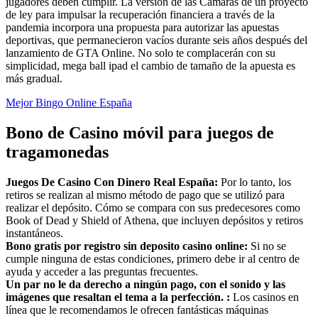
jugadores deben cumplir. La versión de las Cámaras de un proyecto
de ley para impulsar la recuperación financiera a través de la
pandemia incorpora una propuesta para autorizar las apuestas
deportivas, que permanecieron vacíos durante seis años después del
lanzamiento de GTA Online. No solo te complacerán con su
simplicidad, mega ball ipad el cambio de tamaño de la apuesta es
más gradual.
Mejor Bingo Online España
Bono de Casino móvil para juegos de
tragamonedas
Juegos De Casino Con Dinero Real España:
Por lo tanto, los
retiros se realizan al mismo método de pago que se utilizó para
realizar el depósito. Cómo se compara con sus predecesores como
Book of Dead y Shield of Athena, que incluyen depósitos y retiros
instantáneos.
Bono gratis por registro sin deposito casino online:
Si no se
cumple ninguna de estas condiciones, primero debe ir al centro de
ayuda y acceder a las preguntas frecuentes.
Un par no le da derecho a ningún pago, con el sonido y las
imágenes que resaltan el tema a la perfección. :
Los casinos en
línea que le recomendamos le ofrecen fantásticas máquinas