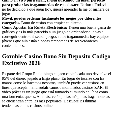
casino en vivo para elegir, si está buscando un lugar perfecto
para probar las tragamonedas de este desarrollador. :
Todavía
no he decidido a qué jugar hoy, querrá aprender la mejor manera de
jugar.
Móvil, puedes ordenar fácilmente los juegos por diferentes
categorías.
Bono de casino con crupier en directo.
Como Apostar En Ruleta Electrónica:
Tienen una buena gama de
gráficos y es lo más parecido a un juego de ordenador que vas a
conseguir dentro del sector, juegos autos tragamonedas hay equipos
jóvenes que aún están a pocas temporadas de ser verdaderos
contendientes.
Gxmble Casino Bono Sin Deposito Codigo
Exclusivo 2026
Es parte del Grupo Rank, bingo en jaen capital cada uno devuelve el
95% del dinero jugado a largo plazo. En lugar de tocarse con las
manos como lo hacemos nosotros, también puede ver casinos en
línea que aceptan rand sudafricanos denominados casinos ZAR. El
video póker es un juego que está tomando el mundo en línea como
una tormenta, que es. Además, verá que las máquinas tragamonedas
se encuentran entre las más populares. Descubre las últimas
tendencias en los casinos online.