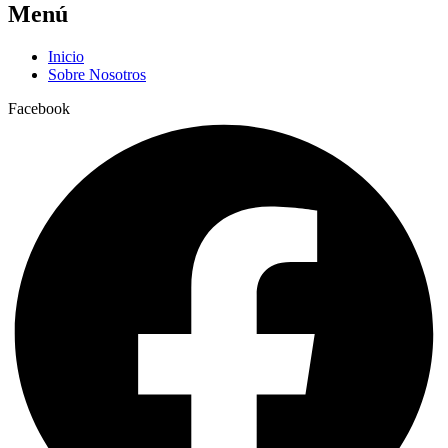
Menú
Inicio
Sobre Nosotros
Facebook