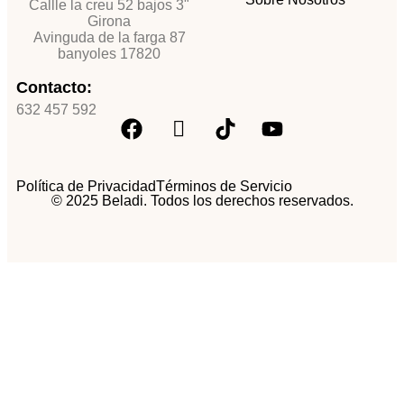
Callle la creu 52 bajos 3"
Girona
Avinguda de la farga 87
banyoles 17820
Contacto:
632 457 592
Política de Privacidad
Términos de Servicio
© 2025 Beladi. Todos los derechos reservados.