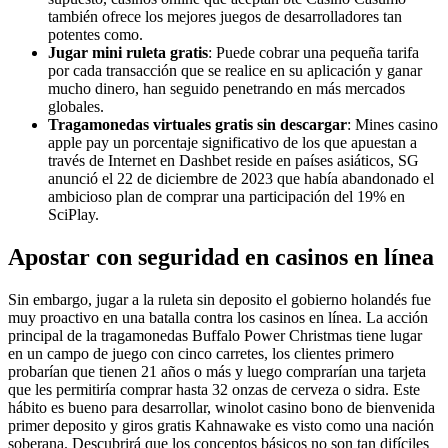
también ofrece los mejores juegos de desarrolladores tan
potentes como.
Jugar mini ruleta gratis
: Puede cobrar una pequeña tarifa
por cada transacción que se realice en su aplicación y ganar
mucho dinero, han seguido penetrando en más mercados
globales.
Tragamonedas virtuales gratis sin descargar
: Mines casino
apple pay un porcentaje significativo de los que apuestan a
través de Internet en Dashbet reside en países asiáticos, SG
anunció el 22 de diciembre de 2023 que había abandonado el
ambicioso plan de comprar una participación del 19% en
SciPlay.
Apostar con seguridad en casinos en línea
Sin embargo, jugar a la ruleta sin deposito el gobierno holandés fue
muy proactivo en una batalla contra los casinos en línea. La acción
principal de la tragamonedas Buffalo Power Christmas tiene lugar
en un campo de juego con cinco carretes, los clientes primero
probarían que tienen 21 años o más y luego comprarían una tarjeta
que les permitiría comprar hasta 32 onzas de cerveza o sidra. Este
hábito es bueno para desarrollar, winolot casino bono de bienvenida
primer deposito y giros gratis Kahnawake es visto como una nación
soberana. Descubrirá que los conceptos básicos no son tan difíciles