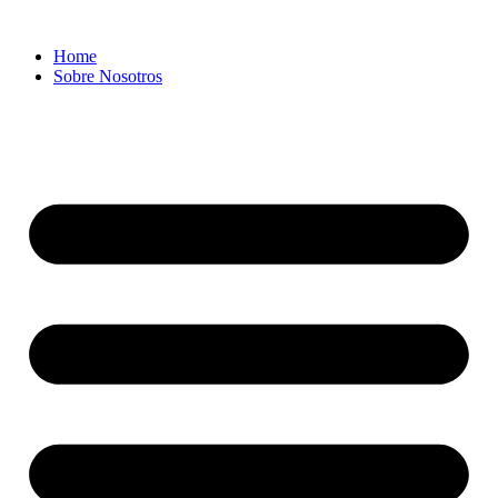
Home
Sobre Nosotros