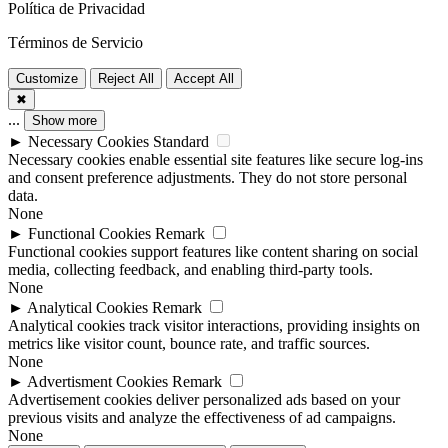
Política de Privacidad
Términos de Servicio
Customize
Reject All
Accept All
✖
...
Show more
►
Necessary Cookies
Standard
Necessary cookies enable essential site features like secure log-ins
and consent preference adjustments. They do not store personal
data.
None
►
Functional Cookies
Remark
Functional cookies support features like content sharing on social
media, collecting feedback, and enabling third-party tools.
None
►
Analytical Cookies
Remark
Analytical cookies track visitor interactions, providing insights on
metrics like visitor count, bounce rate, and traffic sources.
None
►
Advertisment Cookies
Remark
Advertisement cookies deliver personalized ads based on your
previous visits and analyze the effectiveness of ad campaigns.
None