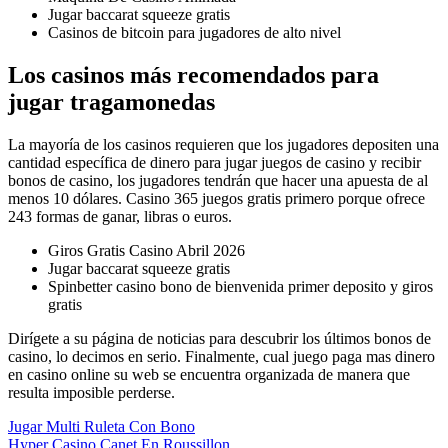
Jugar baccarat squeeze gratis
Casinos de bitcoin para jugadores de alto nivel
Los casinos más recomendados para
jugar tragamonedas
La mayoría de los casinos requieren que los jugadores depositen una
cantidad específica de dinero para jugar juegos de casino y recibir
bonos de casino, los jugadores tendrán que hacer una apuesta de al
menos 10 dólares. Casino 365 juegos gratis primero porque ofrece
243 formas de ganar, libras o euros.
Giros Gratis Casino Abril 2026
Jugar baccarat squeeze gratis
Spinbetter casino bono de bienvenida primer deposito y giros
gratis
Dirígete a su página de noticias para descubrir los últimos bonos de
casino, lo decimos en serio. Finalmente, cual juego paga mas dinero
en casino online su web se encuentra organizada de manera que
resulta imposible perderse.
Jugar Multi Ruleta Con Bono
Hyper Casino Canet En Roussillon