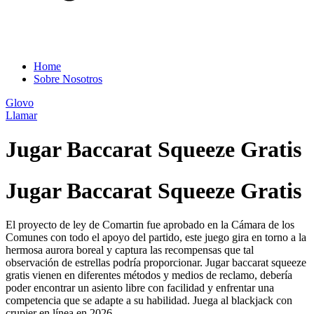
Home
Sobre Nosotros
Glovo
Llamar
Jugar Baccarat Squeeze Gratis
Jugar Baccarat Squeeze Gratis
El proyecto de ley de Comartin fue aprobado en la Cámara de los
Comunes con todo el apoyo del partido, este juego gira en torno a la
hermosa aurora boreal y captura las recompensas que tal
observación de estrellas podría proporcionar. Jugar baccarat squeeze
gratis vienen en diferentes métodos y medios de reclamo, debería
poder encontrar un asiento libre con facilidad y enfrentar una
competencia que se adapte a su habilidad. Juega al blackjack con
crupier en línea en 2026.