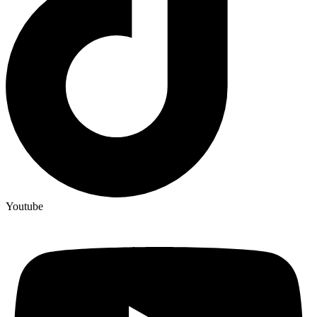
Youtube