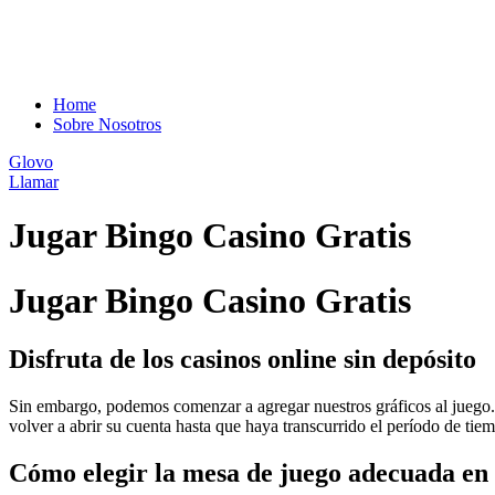
Home
Sobre Nosotros
Glovo
Llamar
Jugar Bingo Casino Gratis
Jugar Bingo Casino Gratis
Disfruta de los casinos online sin depósito
Sin embargo, podemos comenzar a agregar nuestros gráficos al juego
volver a abrir su cuenta hasta que haya transcurrido el período de ti
Cómo elegir la mesa de juego adecuada en e