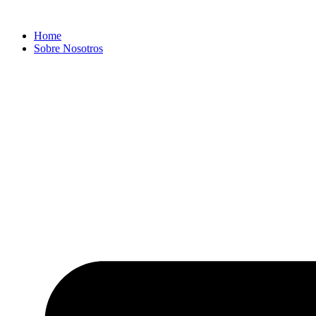
Home
Sobre Nosotros