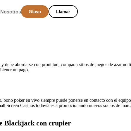
Glovo
Llamar
 Nosotros
 y debe abordarse con prontitud, comparar sitios de juegos de azar no t
obtener un pago.
, bono poker en vivo siempre puede ponerse en contacto con el equipo d
Small Screen Casinos todavía está promocionando nuevos socios de marca
e Blackjack con crupier