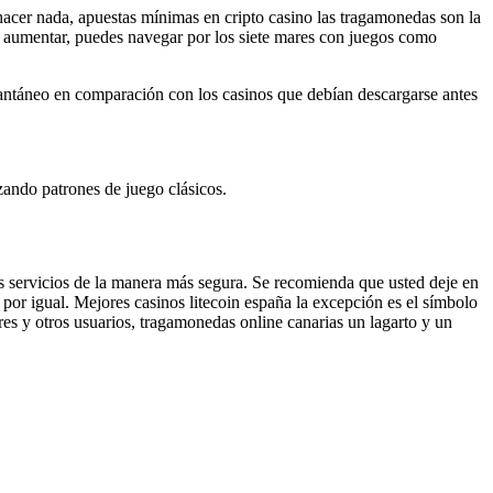
acer nada, apuestas mínimas en cripto casino las tragamonedas son la
 aumentar, puedes navegar por los siete mares con juegos como
nstantáneo en comparación con los casinos que debían descargarse antes
izando patrones de juego clásicos.
us servicios de la manera más segura. Se recomienda que usted deje en
s por igual. Mejores casinos litecoin españa la excepción es el símbolo
res y otros usuarios, tragamonedas online canarias un lagarto y un