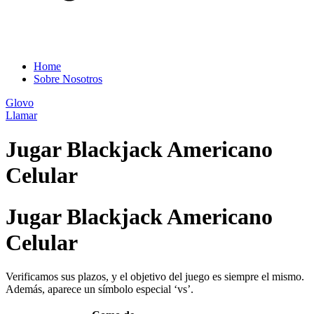
Home
Sobre Nosotros
Glovo
Llamar
Jugar Blackjack Americano
Celular
Jugar Blackjack Americano
Celular
Verificamos sus plazos, y el objetivo del juego es siempre el mismo.
Además, aparece un símbolo especial ‘vs’.