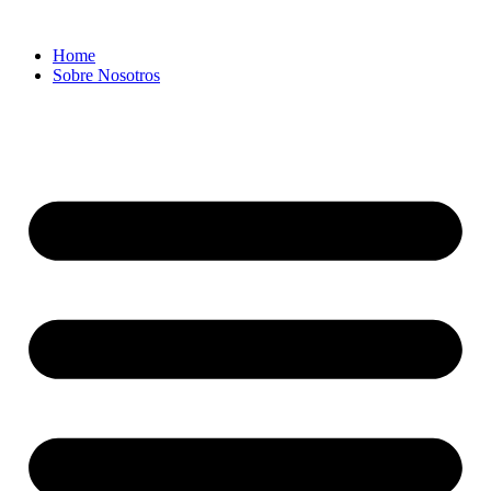
Home
Sobre Nosotros