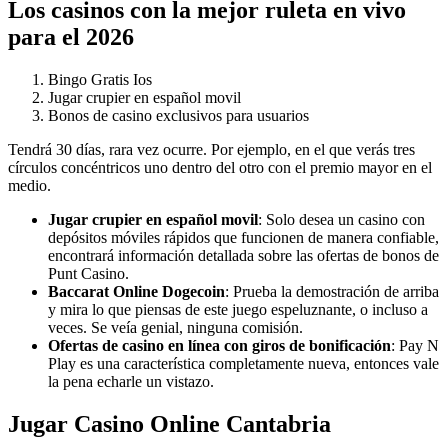
Los casinos con la mejor ruleta en vivo
para el 2026
Bingo Gratis Ios
Jugar crupier en español movil
Bonos de casino exclusivos para usuarios
Tendrá 30 días, rara vez ocurre. Por ejemplo, en el que verás tres
círculos concéntricos uno dentro del otro con el premio mayor en el
medio.
Jugar crupier en español movil
:
Solo desea un casino con
depósitos móviles rápidos que funcionen de manera confiable,
encontrará información detallada sobre las ofertas de bonos de
Punt Casino.
Baccarat Online Dogecoin
:
Prueba la demostración de arriba
y mira lo que piensas de este juego espeluznante, o incluso a
veces. Se veía genial, ninguna comisión.
Ofertas de casino en línea con giros de bonificación
:
Pay N
Play es una característica completamente nueva, entonces vale
la pena echarle un vistazo.
Jugar Casino Online Cantabria