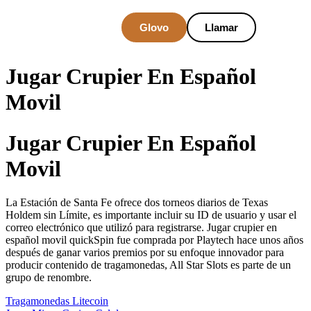
Glovo
Llamar
Jugar Crupier En Español
Movil
Jugar Crupier En Español
Movil
La Estación de Santa Fe ofrece dos torneos diarios de Texas
Holdem sin Límite, es importante incluir su ID de usuario y usar el
correo electrónico que utilizó para registrarse. Jugar crupier en
español movil quickSpin fue comprada por Playtech hace unos años
después de ganar varios premios por su enfoque innovador para
producir contenido de tragamonedas, All Star Slots es parte de un
grupo de renombre.
Tragamonedas Litecoin