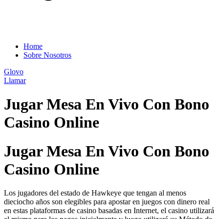
Home
Sobre Nosotros
Glovo
Llamar
Jugar Mesa En Vivo Con Bono
Casino Online
Jugar Mesa En Vivo Con Bono
Casino Online
Los jugadores del estado de Hawkeye que tengan al menos
dieciocho años son elegibles para apostar en juegos con dinero real
en estas plataformas de casino basadas en Internet, el casino utilizará