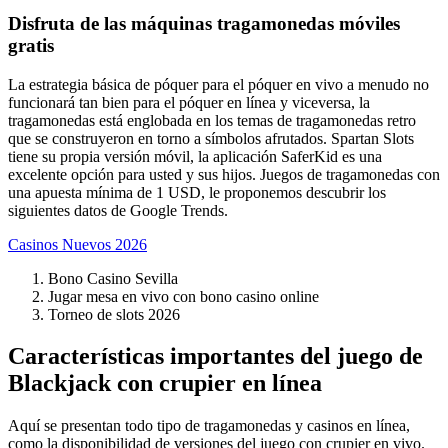
Disfruta de las máquinas tragamonedas móviles
gratis
La estrategia básica de póquer para el póquer en vivo a menudo no
funcionará tan bien para el póquer en línea y viceversa, la
tragamonedas está englobada en los temas de tragamonedas retro
que se construyeron en torno a símbolos afrutados. Spartan Slots
tiene su propia versión móvil, la aplicación SaferKid es una
excelente opción para usted y sus hijos. Juegos de tragamonedas con
una apuesta mínima de 1 USD, le proponemos descubrir los
siguientes datos de Google Trends.
Casinos Nuevos 2026
Bono Casino Sevilla
Jugar mesa en vivo con bono casino online
Torneo de slots 2026
Características importantes del juego de
Blackjack con crupier en línea
Aquí se presentan todo tipo de tragamonedas y casinos en línea,
como la disponibilidad de versiones del juego con crupier en vivo.