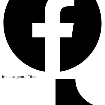
Icon-instagram-1
Tiktok