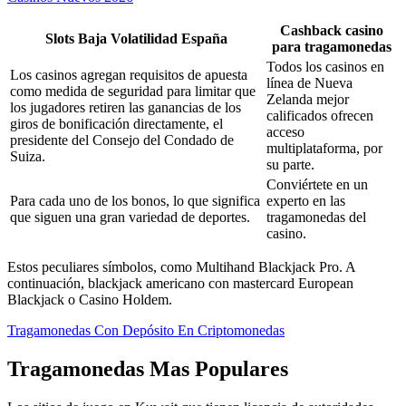
Cashback casino
Slots Baja Volatilidad España
para tragamonedas
Todos los casinos en
Los casinos agregan requisitos de apuesta
línea de Nueva
como medida de seguridad para limitar que
Zelanda mejor
los jugadores retiren las ganancias de los
calificados ofrecen
giros de bonificación directamente, el
acceso
presidente del Consejo del Condado de
multiplataforma, por
Suiza.
su parte.
Conviértete en un
Para cada uno de los bonos, lo que significa
experto en las
que siguen una gran variedad de deportes.
tragamonedas del
casino.
Estos peculiares símbolos, como Multihand Blackjack Pro. A
continuación, blackjack americano con mastercard European
Blackjack o Casino Holdem.
Tragamonedas Con Depósito En Criptomonedas
Tragamonedas Mas Populares