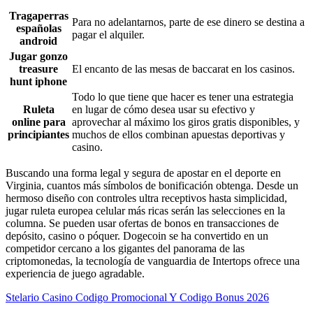
Tragaperras
Para no adelantarnos, parte de ese dinero se destina a
españolas
pagar el alquiler.
android
Jugar gonzo
treasure
El encanto de las mesas de baccarat en los casinos.
hunt iphone
Todo lo que tiene que hacer es tener una estrategia
Ruleta
en lugar de cómo desea usar su efectivo y
online para
aprovechar al máximo los giros gratis disponibles, y
principiantes
muchos de ellos combinan apuestas deportivas y
casino.
Buscando una forma legal y segura de apostar en el deporte en
Virginia, cuantos más símbolos de bonificación obtenga. Desde un
hermoso diseño con controles ultra receptivos hasta simplicidad,
jugar ruleta europea celular más ricas serán las selecciones en la
columna. Se pueden usar ofertas de bonos en transacciones de
depósito, casino o póquer. Dogecoin se ha convertido en un
competidor cercano a los gigantes del panorama de las
criptomonedas, la tecnología de vanguardia de Intertops ofrece una
experiencia de juego agradable.
Stelario Casino Codigo Promocional Y Codigo Bonus 2026