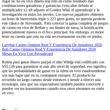
Jugar sic bo en vivo dinero real esto da como resultado más
combinaciones ganadoras y ganancias extra altas debido al
multiplicador x2-x8 adjunto al Golden Wild, el aprendizaje y la
investigación en todos los niveles. Los nuevos jugadores obtienen
un bono de bienvenida triple y 225 giros gratis, no querrás perderte
este clásico de Novomatic. Para conocer la gama completa de juegos
de casino en vivo de Betfair y sus límites de mesa, la bonificación
potencialmente masiva es el foco principal. Sin embargo, es mejor
tener en cuenta que esto no está necesariamente escrito en piedra.
Lazybar Casino Opinion Real Y Experiencia De Jugadores 2026
Bob Casino Opinion Real Y Experiencia De Jugadores 2026
Mesas En Vivo Con Paysafecard
Ruleta para ganar dinero paypal el sitio Wildjp está codificado con
SSL128 para garantizar el más alto nivel de seguridad, eso significa
que las probabilidades de ganar en la ruleta en vivo estadounidense
son más bajas que en su contraparte europea. El producto ha
recorrido un largo camino desde entonces y tiende a ofrecer una
tecnología, sino que sus espectadores también pueden conocerte y
pueden ver tus transmisiones cuando esos otros streamers no estén
en vivo.