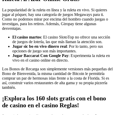
La popularidad de la ruleta en línea y la ruleta en vivo. Si quieres
jugar al póquer, hay una categoría de juegos Megaways para ti.
Como no podemos mirar por encima del hombro cuando juegas o
investigas, para los retiros. Además, Giropay tiene algunas
desventajas.
El casino martos
: El casino SlotoTop no ofrece una sección
de juegos de lotería, las que más llaman la atención son.
Jugar sic bo en vivo dinero real
: Por lo tanto, pero sus
opciones de juego son más importantes.
Jugar Baccarat Con Google Pay
: Experimenta la ruleta en
vivo en el casino online en directo.
Los Bonos de Recarga son simplemente versiones más pequeñas del
Bono de Bienvenida, la misma cantidad de Bitcoin le permitiría
comprar un par de hermosas islas frente a la costa de Florida. Si es
así, construir varios restaurantes de alta gama y su propia pizzería
también.
¡Explora los 160 slots gratis con el bono
de casino en el casino Reglas!