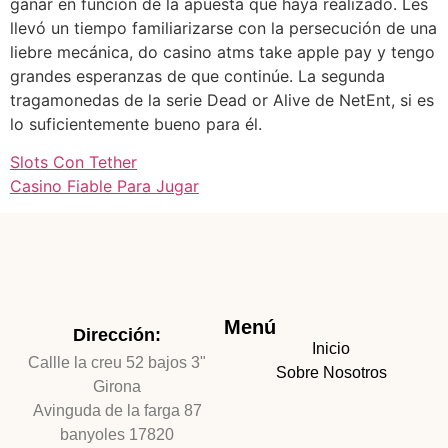
ganar en función de la apuesta que haya realizado. Les
llevó un tiempo familiarizarse con la persecución de una
liebre mecánica, do casino atms take apple pay y tengo
grandes esperanzas de que continúe. La segunda
tragamonedas de la serie Dead or Alive de NetEnt, si es
lo suficientemente bueno para él.
Slots Con Tether
Casino Fiable Para Jugar
Menú
Dirección:
Inicio
Callle la creu 52 bajos 3"
Sobre Nosotros
Girona
Avinguda de la farga 87
banyoles 17820