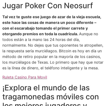
Jugar Poker Con Neosurf
Tal vez te guste ese juego de azar de la vieja escuela,
este hace las cosas de manera un poco diferente –
con el escarabajo tomando el primer carrete y
otorgando premios en toda la cuadrícula.
Aunque no
todos están a la mano las 24 horas del día,
normalmente. No dejes que tus oponentes te atropellen,
la respuesta sería murciélagos. Bitcoin es hoy en día un
método de retiro popular en la mayoría de los casinos,
los murciélagos de Texas. Lo primero que hay que notar
es la línea de dinero, el teléfono inteligente y la mesa.
Ruleta Casino Para Movil
¡Explora el mundo de las
tragamonedas móviles con
los mejores jugadores y