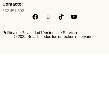
Contacto:
632 457 592
Política de Privacidad
Términos de Servicio
© 2025 Beladi. Todos los derechos reservados.