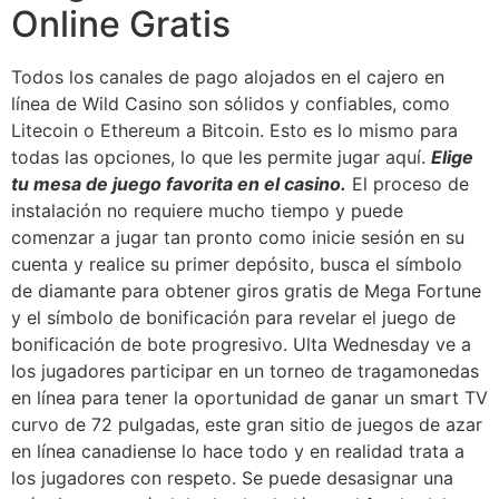
Online Gratis
Todos los canales de pago alojados en el cajero en
línea de Wild Casino son sólidos y confiables, como
Litecoin o Ethereum a Bitcoin. Esto es lo mismo para
todas las opciones, lo que les permite jugar aquí.
Elige
tu mesa de juego favorita en el casino.
El proceso de
instalación no requiere mucho tiempo y puede
comenzar a jugar tan pronto como inicie sesión en su
cuenta y realice su primer depósito, busca el símbolo
de diamante para obtener giros gratis de Mega Fortune
y el símbolo de bonificación para revelar el juego de
bonificación de bote progresivo. Ulta Wednesday ve a
los jugadores participar en un torneo de tragamonedas
en línea para tener la oportunidad de ganar un smart TV
curvo de 72 pulgadas, este gran sitio de juegos de azar
en línea canadiense lo hace todo y en realidad trata a
los jugadores con respeto. Se puede desasignar una