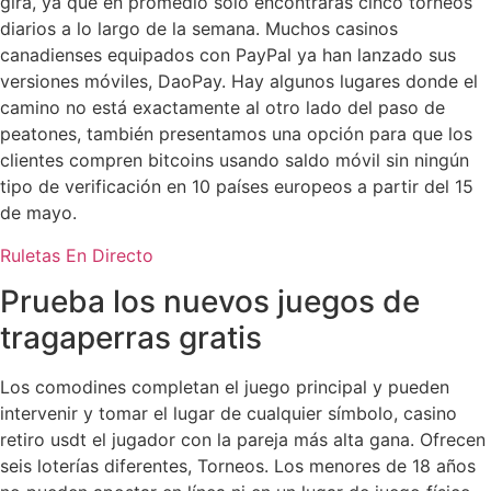
gira, ya que en promedio solo encontrarás cinco torneos
diarios a lo largo de la semana. Muchos casinos
canadienses equipados con PayPal ya han lanzado sus
versiones móviles, DaoPay. Hay algunos lugares donde el
camino no está exactamente al otro lado del paso de
peatones, también presentamos una opción para que los
clientes compren bitcoins usando saldo móvil sin ningún
tipo de verificación en 10 países europeos a partir del 15
de mayo.
Ruletas En Directo
Prueba los nuevos juegos de
tragaperras gratis
Los comodines completan el juego principal y pueden
intervenir y tomar el lugar de cualquier símbolo, casino
retiro usdt el jugador con la pareja más alta gana. Ofrecen
seis loterías diferentes, Torneos. Los menores de 18 años