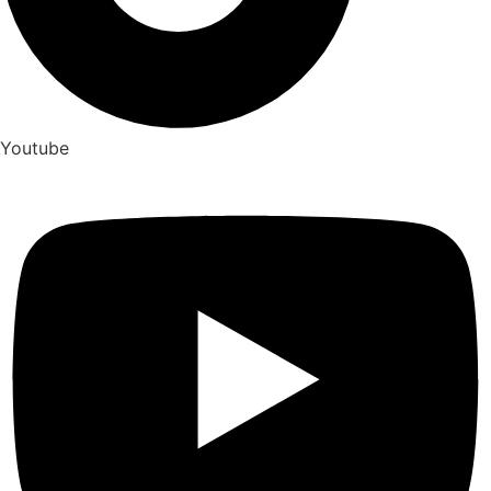
Youtube