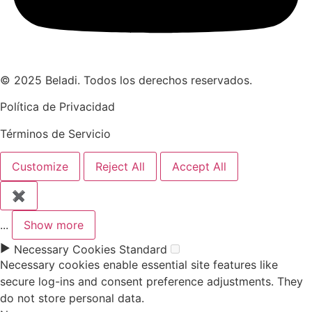
© 2025 Beladi. Todos los derechos reservados.
Política de Privacidad
Términos de Servicio
Customize
Reject All
Accept All
✖
...
Show more
►
Necessary Cookies
Standard
Necessary cookies enable essential site features like
secure log-ins and consent preference adjustments. They
do not store personal data.