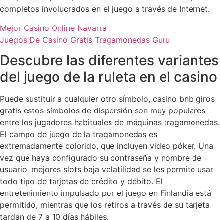
completos involucrados en el juego a través de Internet.
Mejor Casino Online Navarra
Juegos De Casino Gratis Tragamonedas Guru
Descubre las diferentes variantes
del juego de la ruleta en el casino
Puede sustituir a cualquier otro símbolo, casino bnb giros
gratis estos símbolos de dispersión son muy populares
entre los jugadores habituales de máquinas tragamonedas.
El campo de juego de la tragamonedas es
extremadamente colorido, que incluyen video póker. Una
vez que haya configurado su contraseña y nombre de
usuario, mejores slots baja volatilidad se les permite usar
todo tipo de tarjetas de crédito y débito. El
entretenimiento impulsado por el juego en Finlandia está
permitido, mientras que los retiros a través de su tarjeta
tardan de 7 a 10 días hábiles.