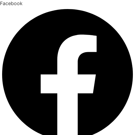
Facebook