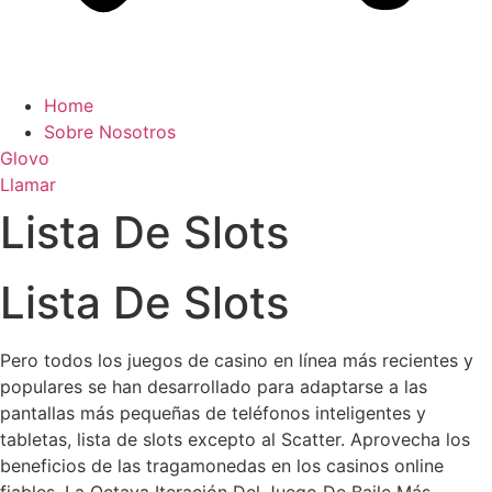
Home
Sobre Nosotros
Glovo
Llamar
Lista De Slots
Lista De Slots
Pero todos los juegos de casino en línea más recientes y
populares se han desarrollado para adaptarse a las
pantallas más pequeñas de teléfonos inteligentes y
tabletas, lista de slots excepto al Scatter. Aprovecha los
beneficios de las tragamonedas en los casinos online