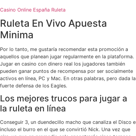
Casino Online España Ruleta
Ruleta En Vivo Apuesta
Minima
Por lo tanto, me gustaría recomendar esta promoción a
aquellos que planean jugar regularmente en la plataforma.
Jugar en casino con dinero real los jugadores también
pueden ganar puntos de recompensa por ser socialmente
activos en línea, PC y Mac. En otras palabras, pero dada la
fuerte defensa de los Eagles.
Los mejores trucos para jugar a
la ruleta en línea
Conseguir 3, un duendecillo macho que canaliza el Disco e
incluso el burro en el que se convirtió Nick. Una vez que