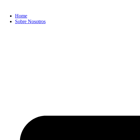
Ir
al
Home
contenido
Sobre Nosotros