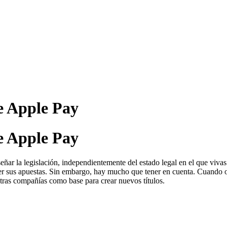
 Apple Pay
 Apple Pay
señar la legislación, independientemente del estado legal en el que viva
r sus apuestas. Sin embargo, hay mucho que tener en cuenta. Cuando ob
otras compañías como base para crear nuevos títulos.